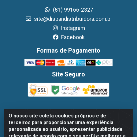
(81) 99166-2327
site@dispandistribuidora.com.br
Instagram
Facebook
Formas de Pagamento
Site Seguro
O nosso site coleta cookies próprios e de
Dispan Distribuidora de Alimentos LTDA - Avenida
terceiros para proporcionar uma experiência
Marechal Mascarenhas De Moraes, 1048- Imbiribeira,
personalizada ao usuário, apresentar publicidade
Recife/PE - CEP 51.170-000 - CNPJ 30.779.584/0003-78
relevante de acordo com o seu perfil e melhorar a