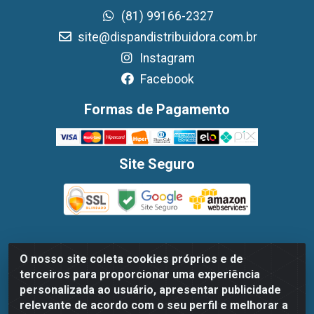
(81) 99166-2327
site@dispandistribuidora.com.br
Instagram
Facebook
Formas de Pagamento
Site Seguro
O nosso site coleta cookies próprios e de
Dispan Distribuidora de Alimentos LTDA - Avenida
terceiros para proporcionar uma experiência
Marechal Mascarenhas De Moraes, 1048- Imbiribeira,
personalizada ao usuário, apresentar publicidade
Recife/PE - CEP 51.170-000 - CNPJ 30.779.584/0003-78
relevante de acordo com o seu perfil e melhorar a