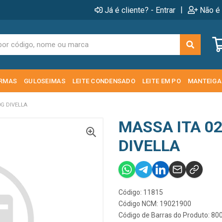
|
Já é cliente? - Entrar
Não é 
RMAS
GULOSEIMAS
LEITE CONDENSADO
LEITE EM PO
MANTEIGA
0G DIVELLA
MASSA ITA 0
DIVELLA
Código: 11815
Código NCM: 19021900
Código de Barras do Produto: 8