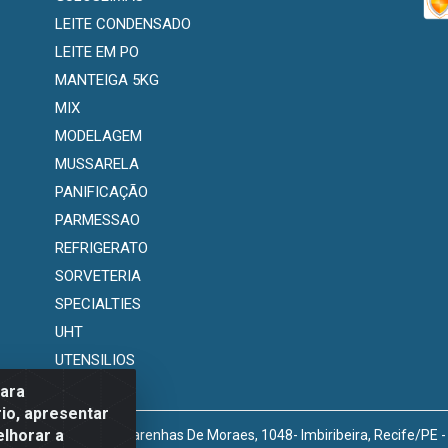
LEITE CONDENSADO
LEITE EM PO
MANTEIGA 5KG
MIX
MODELAGEM
MUSSARELA
PANIFICAÇÃO
PARMESSAO
REFRIGERATO
SORVETERIA
SPECIALTIES
UHT
UTENSILIOS
para
io, apresentar
elhorar a
venida Marechal Mascarenhas De Moraes, 1048- Imbiribeira, Recife/PE