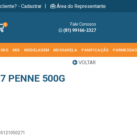
|
cliente? - Cadastrar
Área do Representante
Fale Conosco
0
(81) 99166-2327
 5KG
MIX
MODELAGEM
MUSSARELA
PANIFICAÇÃO
PARMESSA
VOLTAR
27 PENNE 500G
005121050271