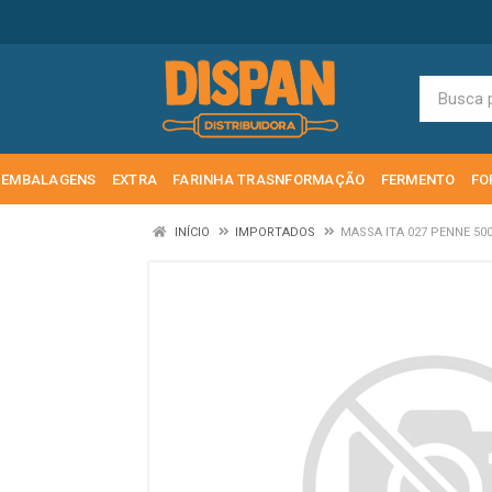
EMBALAGENS
EXTRA
FARINHA TRASNFORMAÇÃO
FERMENTO
FO
INÍCIO
IMPORTADOS
MASSA ITA 027 PENNE 50