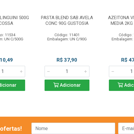
LINGUINI 500G
PASTA BLEND SAB AVELA
AZEITONA V
COSSA
CONC 90G GUSTOSIA
MEDIA 2KG
o: 11534
Código: 11401
Código:
m: UN C/500G
Embalagem: UN C/90G
Embalagem:
 10,49
R$ 37,90
R$ 47
icionar
Adicionar
Adic
ofertas!