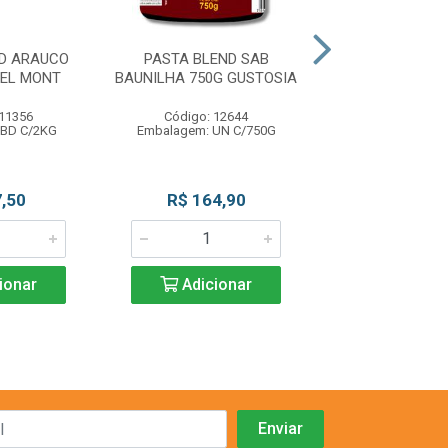
D ARAUCO
PASTA BLEND SAB
AZEITONA VD 
 EL MONT
BAUNILHA 750G GUSTOSIA
MIUDA BD 2KG 
 11356
Código: 12644
Código: 11
 BD C/2KG
Embalagem: UN C/750G
Embalagem: BD
Produto Esgo
,50
R$ 164,90
ionar
Adicionar