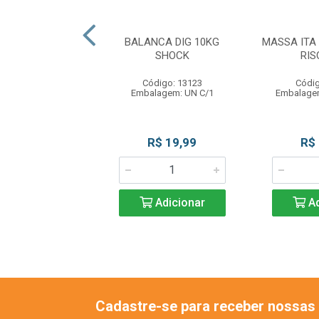
ONA VD ARAUCO
BALANCA DIG 10KG
MASSA ITA 
BD 2KG EL MONT
SHOCK
RIS
digo: 11355
Código: 13123
Códig
agem: BD C/2KG
Embalagem: UN C/1
Embalage
uto Esgotado
R$ 19,99
R$
Adicionar
Ad
Cadastre-se para receber nossas 