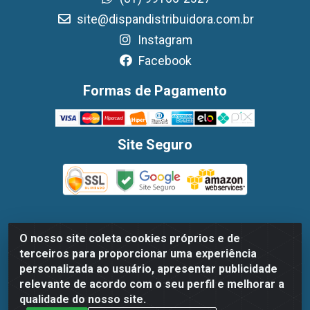
site@dispandistribuidora.com.br
Instagram
Facebook
Formas de Pagamento
Site Seguro
O nosso site coleta cookies próprios e de
Dispan Distribuidora de Alimentos LTDA - Avenida
terceiros para proporcionar uma experiência
Marechal Mascarenhas De Moraes, 1048- Imbiribeira,
personalizada ao usuário, apresentar publicidade
Recife/PE - CEP 51.170-000 - CNPJ 30.779.584/0003-78
relevante de acordo com o seu perfil e melhorar a
qualidade do nosso site.