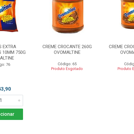
S EXTRA
CREME CROCANTE 260G
CREME CRO
 10MM 750G
OVOMALTINE
OVOMA
ALTINE
Código: 65
Códig
go: 76
Produto Esgotado
Produto 
43,90
cionar