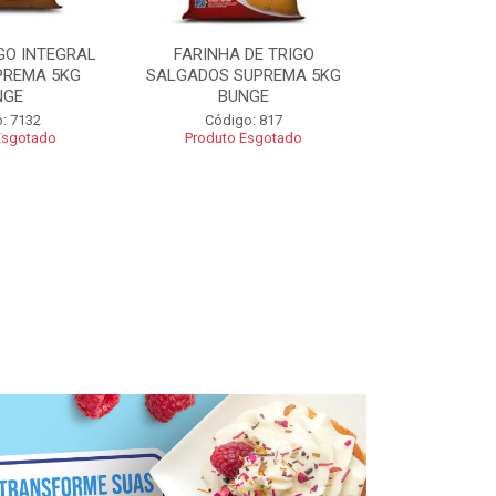
GO INTEGRAL
FARINHA DE TRIGO
FARINHA CO
PREMA 5KG
SALGADOS SUPREMA 5KG
SUPREMA 5
NGE
BUNGE
Código
: 7132
Código: 817
Esgotado
Produto Esgotado
R$ 2
Adic