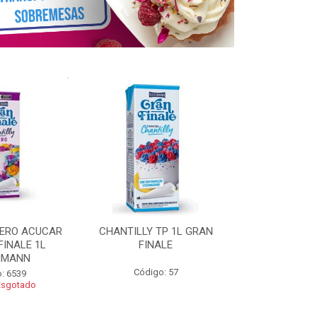
ZERO ACUCAR
CHANTILLY TP 1L GRAN
CHANTILLY 
FINALE 1L
FINALE
FINALE 250G 
HMANN
Código: 57
Código
: 6539
Esgotado