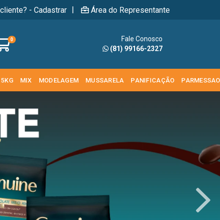
|
cliente? - Cadastrar
Área do Representante
Fale Conosco
0
(81) 99166-2327
 5KG
MIX
MODELAGEM
MUSSARELA
PANIFICAÇÃO
PARMESSA