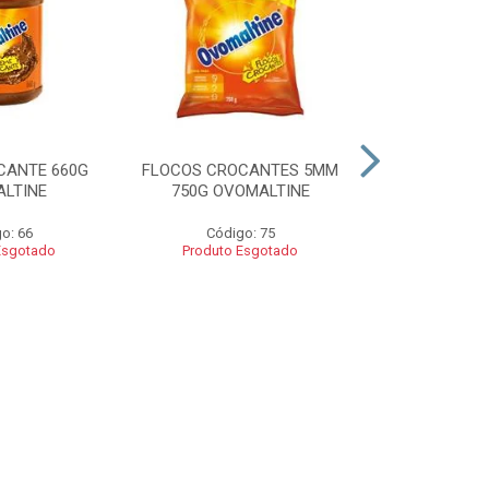
CANTE 660G
FLOCOS CROCANTES 5MM
FLOCOS C
LTINE
750G OVOMALTINE
ROCKS 550G 
o: 66
Código: 75
Códig
Esgotado
Produto Esgotado
Produto 