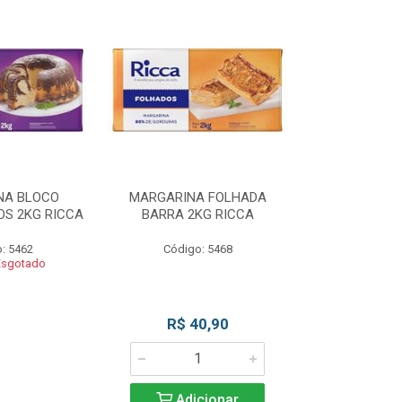
NA BLOCO
MARGARINA FOLHADA
MARGARIN
S 2KG RICCA
BARRA 2KG RICCA
MASSAS/BOLO
: 5462
Código: 5468
Código
Esgotado
Produto 
R$ 40,90
Adicionar