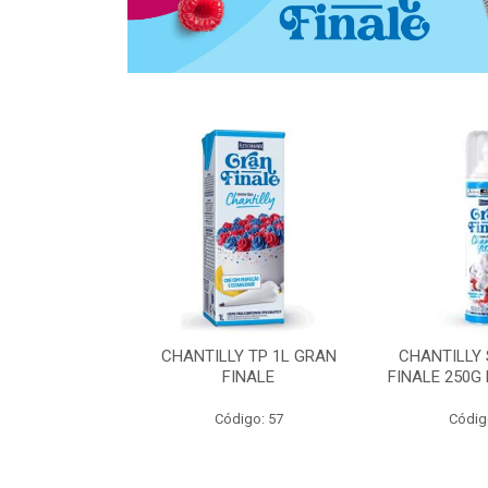
 ZERO ACUCAR
CHANTILLY TP 1L GRAN
CHANTILLY
 FINALE 1L
FINALE
FINALE 250G
SHMANN
Código: 57
Códig
o: 6539
 Esgotado