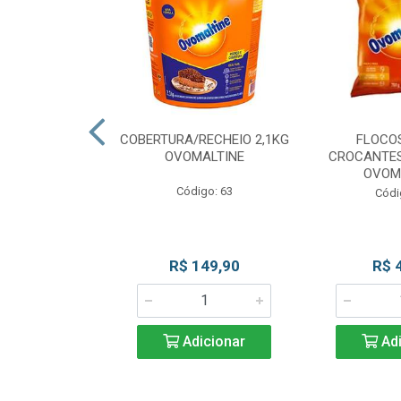
CKS MESCLADO
COBERTURA/RECHEIO 2,1KG
FLOCO
VOMALTINE
OVOMALTINE
CROCANTES
OVOM
go: 80
Código: 63
Códi
 Esgotado
R$ 149,90
R$ 
Adicionar
Adi