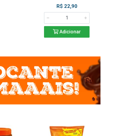
R$ 22,90
R$ 2
Adicionar
Adic