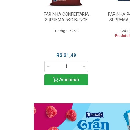
 DE TRIGO
FARINHA CONFEITARIA
FARINHA P
SUPREMA 5KG
SUPREMA 5KG BUNGE
SUPREMA 
UNGE
Código: 6263
Códig
go: 817
Produto
 Esgotado
R$ 21,49
Adicionar