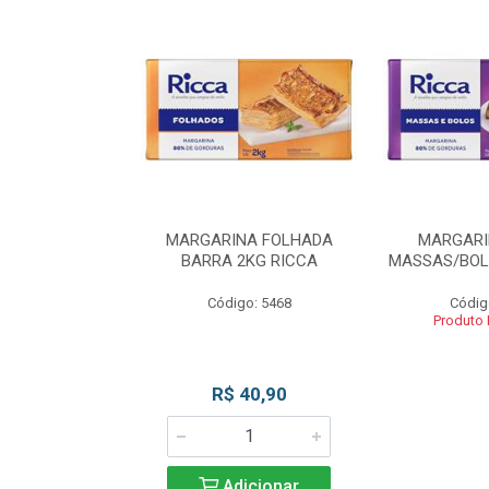
INA BLOCO
MARGARINA FOLHADA
MARGARI
OS 2KG RICCA
BARRA 2KG RICCA
MASSAS/BOL
o: 5462
Código: 5468
Códig
 Esgotado
Produto
R$ 40,90
Adicionar