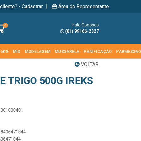
|
cliente? - Cadastrar
Área do Representante
Fale Conosco
0
(81) 99166-2327
 5KG
MIX
MODELAGEM
MUSSARELA
PANIFICAÇÃO
PARMESSA
VOLTAR
 TRIGO 500G IREKS
00001000401
898406471844
8406471844