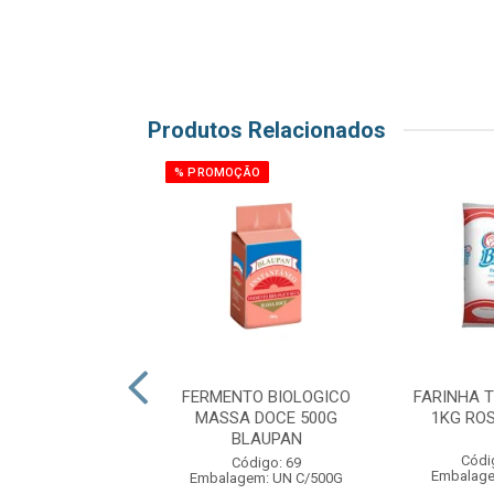
Produtos Relacionados
% PROMOÇÃO
NTO BIOLOGICO
FERMENTO BIOLOGICO
FARINHA 
O MASSA DOCE
MASSA DOCE 500G
1KG RO
 FLEISCHMANN
BLAUPAN
Códi
ódigo: 8504
Código: 69
Embalage
gem: UN C/500G
Embalagem: UN C/500G