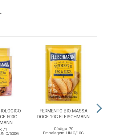
.
IOLOGICO
FERMENTO BIO MASSA
FERMENTO BIO
CE 500G
DOCE 10G FLEISCHMANN
FRESCO MASS
HMANN
500G FLEISC
Código: 70
: 71
Código: 85
Embalagem: UN C/10G
UN C/500G
Embalagem: UN