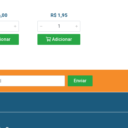
,00
R$ 1,95
R$ 9,4
ionar
Adicionar
Adicio