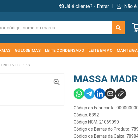
|
Já é cliente? - Entrar
Não é 
RMAS
GULOSEIMAS
LEITE CONDENSADO
LEITE EM PO
MANTEIGA
TRIGO 500G IREKS
MASSA MADRE
Código do Fabricante: 0000000
Código: 8392
Código NCM: 21069090
Código de Barras do Produto: 7
Código de Barras da Caixa: 789