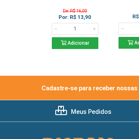
De: R$ 16,00
R$ 9,49
R$
Por: R$ 13,90
Adicionar
Ad
Adicionar
Cadastre-se para receber nossas 
Meus Pedidos