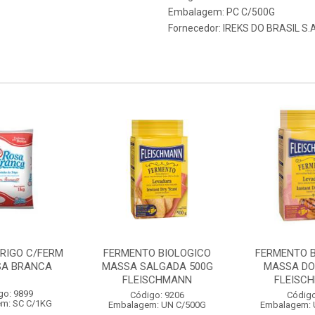
Embalagem: PC C/500G
Fornecedor:
IREKS DO BRASIL S.A
TRIGO C/FERM
FERMENTO BIOLOGICO
FERMENTO B
SA BRANCA
MASSA SALGADA 500G
MASSA DO
FLEISCHMANN
FLEISC
go: 9899
Código: 9206
Código
m: SC C/1KG
Embalagem: UN C/500G
Embalagem: 