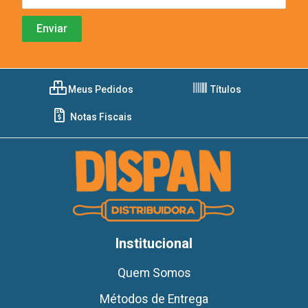
Meus Pedidos
Títulos
Notas Fiscais
Institucional
Quem Somos
Métodos de Entrega