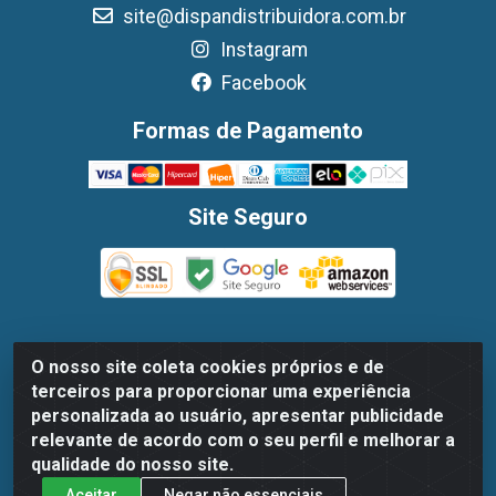
site@dispandistribuidora.com.br
Instagram
Facebook
Formas de Pagamento
Site Seguro
O nosso site coleta cookies próprios e de
Dispan Distribuidora de Alimentos LTDA - Avenida
terceiros para proporcionar uma experiência
Marechal Mascarenhas De Moraes, 1048- Imbiribeira,
personalizada ao usuário, apresentar publicidade
Recife/PE - CEP 51.170-000 - CNPJ 30.779.584/0003-78
relevante de acordo com o seu perfil e melhorar a
qualidade do nosso site.
Aceitar
Negar não essenciais