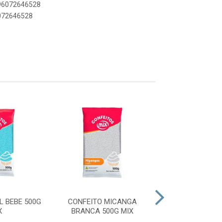
896072646528
6072646528
 BEBE 500G
CONFEITO MICANGA
CONFEITO MI
X
BRANCA 500G MIX
CANDY COLORS 