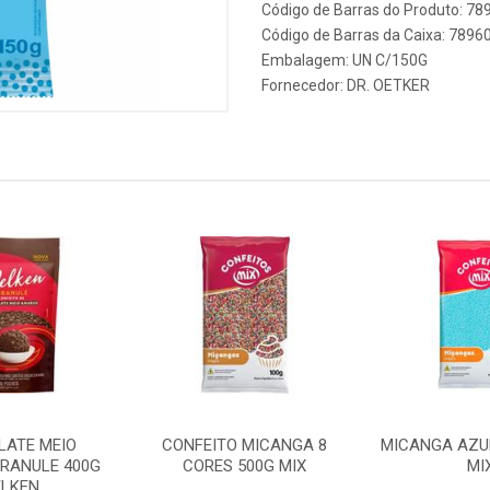
Código de Barras do Produto: 7
Código de Barras da Caixa: 789
Embalagem: UN C/150G
Fornecedor:
DR. OETKER
LATE MEIO
CONFEITO MICANGA 8
MICANGA AZUL
RANULE 400G
CORES 500G MIX
MI
LKEN