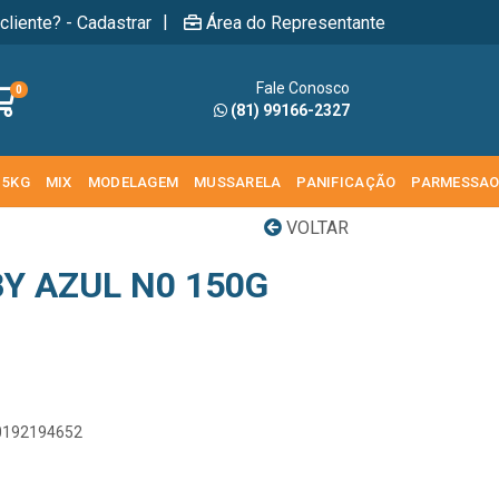
|
cliente? - Cadastrar
Área do Representante
Fale Conosco
0
(81) 99166-2327
 5KG
MIX
MODELAGEM
MUSSARELA
PANIFICAÇÃO
PARMESSA
VOLTAR
Y AZUL N0 150G
00192194652