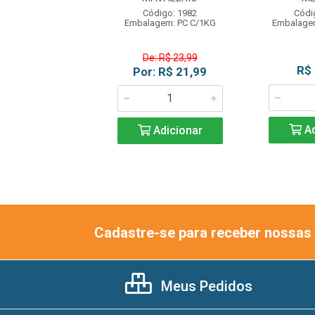
ódigo: 2037
Código: 1982
Códi
gem: UN C/500G
Embalagem: PC C/1KG
Embalage
De: R$ 23,99
R$ 12,99
R$
Por: R$ 21,99
Adicionar
Ad
Adicionar
Cadastre-se para receber nossas 
Meus Pedidos