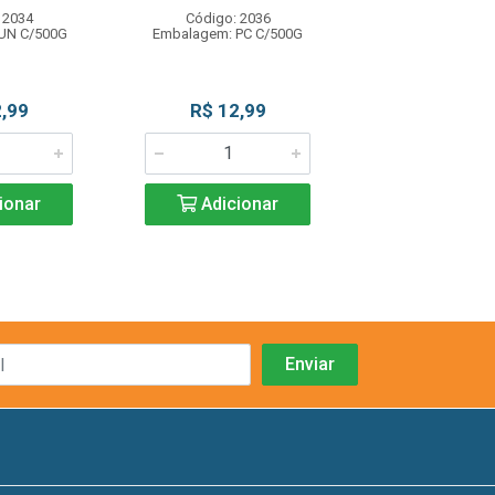
 2034
Código: 2036
Código: 20
UN C/500G
Embalagem: PC C/500G
Embalagem: UN
,99
R$ 12,99
R$ 12,9
ionar
Adicionar
Adicio