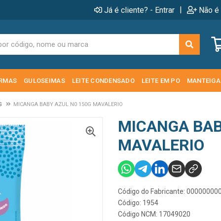
|
Já é cliente? - Entrar
Não é 
RMAS
GULOSEIMAS
LEITE CONDENSADO
LEITE EM PO
MANTEIGA
OS
MICANGA BABY AZUL N0 150G MAVALERIO
MICANGA BAB
MAVALERIO
Código do Fabricante: 0000000
Código: 1954
Código NCM: 17049020