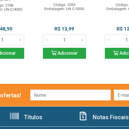
Código: 2033
Código:
go: 3183
Embalagem: UN C/500G
Embalagem: 
m: UN C/400G
 48,90
R$ 13,99
R$ 12
icionar
Adicionar
Adic
ofertas!
Títulos
Notas Fiscais