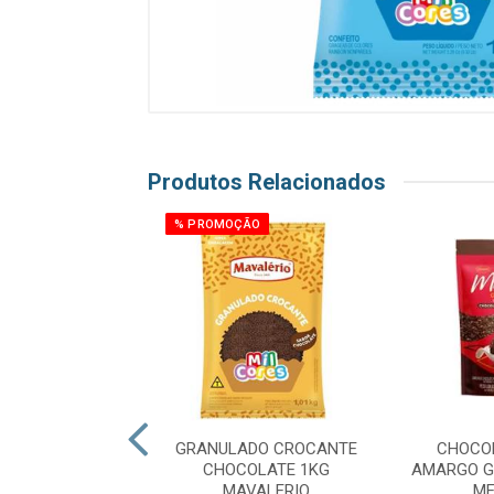
Produtos Relacionados
% PROMOÇÃO
EITO MICANGA
GRANULADO CROCANTE
CHOCO
OLORS 500G MIX
CHOCOLATE 1KG
AMARGO G
MAVALERIO
ME