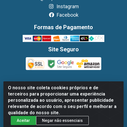
Instagram
Facebook
Formas de Pagamento
Site Seguro
O nosso site coleta cookies próprios e de
Dispan Distribuidora de Alimentos LTDA - Avenida
terceiros para proporcionar uma experiência
Marechal Mascarenhas De Moraes, 1048- Imbiribeira,
personalizada ao usuário, apresentar publicidade
Recife/PE - CEP 51.170-000 - CNPJ 30.779.584/0003-78
relevante de acordo com o seu perfil e melhorar a
qualidade do nosso site.
Aceitar
Negar não essenciais