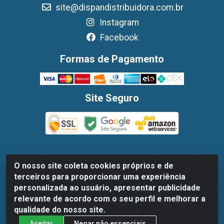
site@dispandistribuidora.com.br
Instagram
Facebook
Formas de Pagamento
Site Seguro
O nosso site coleta cookies próprios e de
Dispan Distribuidora de Alimentos LTDA - Avenida
terceiros para proporcionar uma experiência
Marechal Mascarenhas De Moraes, 1048- Imbiribeira,
personalizada ao usuário, apresentar publicidade
Recife/PE - CEP 51.170-000 - CNPJ 30.779.584/0003-78
relevante de acordo com o seu perfil e melhorar a
qualidade do nosso site.
Aceitar
Negar não essenciais