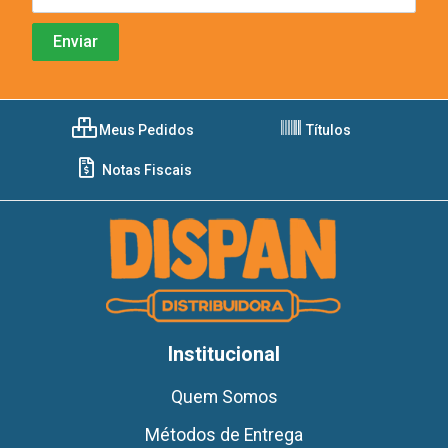
Meus Pedidos
Títulos
Notas Fiscais
Institucional
Quem Somos
Métodos de Entrega