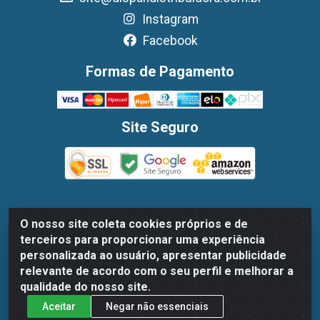
Instagram
Facebook
Formas de Pagamento
Site Seguro
O nosso site coleta cookies próprios e de
Dispan Distribuidora de Alimentos LTDA - Avenida
terceiros para proporcionar uma experiência
Marechal Mascarenhas De Moraes, 1048- Imbiribeira,
personalizada ao usuário, apresentar publicidade
Recife/PE - CEP 51.170-000 - CNPJ 30.779.584/0003-78
relevante de acordo com o seu perfil e melhorar a
qualidade do nosso site.
Aceitar
Negar não essenciais