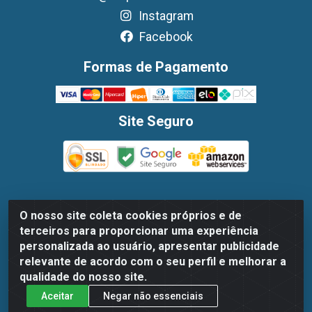
Instagram
Facebook
Formas de Pagamento
Site Seguro
O nosso site coleta cookies próprios e de
Dispan Distribuidora de Alimentos LTDA - Avenida
terceiros para proporcionar uma experiência
Marechal Mascarenhas De Moraes, 1048- Imbiribeira,
personalizada ao usuário, apresentar publicidade
Recife/PE - CEP 51.170-000 - CNPJ 30.779.584/0003-78
relevante de acordo com o seu perfil e melhorar a
qualidade do nosso site.
Aceitar
Negar não essenciais