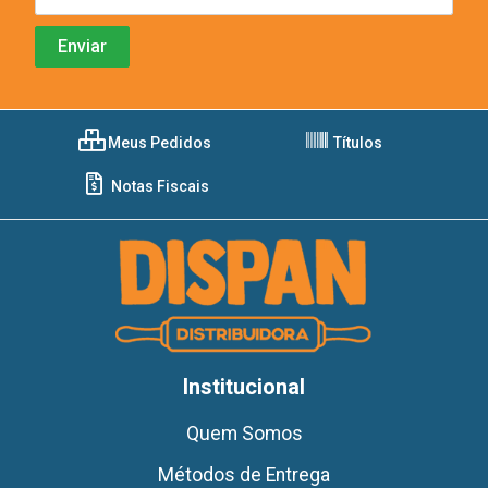
Meus Pedidos
Títulos
Notas Fiscais
Institucional
Quem Somos
Métodos de Entrega