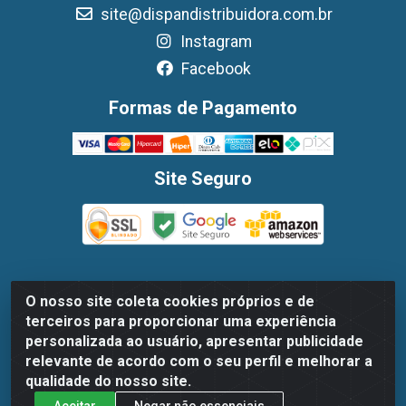
site@dispandistribuidora.com.br
Instagram
Facebook
Formas de Pagamento
Site Seguro
O nosso site coleta cookies próprios e de
Dispan Distribuidora de Alimentos LTDA - Avenida
terceiros para proporcionar uma experiência
Marechal Mascarenhas De Moraes, 1048- Imbiribeira,
personalizada ao usuário, apresentar publicidade
Recife/PE - CEP 51.170-000 - CNPJ 30.779.584/0003-78
relevante de acordo com o seu perfil e melhorar a
qualidade do nosso site.
Aceitar
Negar não essenciais