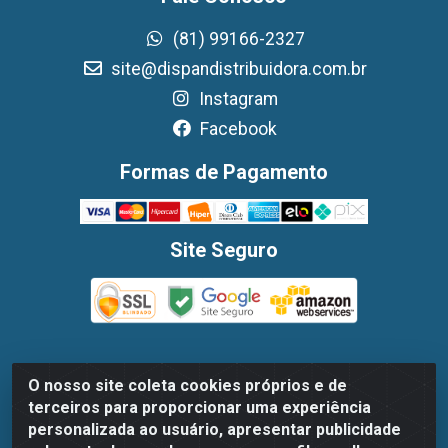
(81) 99166-2327
site@dispandistribuidora.com.br
Instagram
Facebook
Formas de Pagamento
Site Seguro
O nosso site coleta cookies próprios e de
Dispan Distribuidora de Alimentos LTDA - Avenida
terceiros para proporcionar uma experiência
Marechal Mascarenhas De Moraes, 1048- Imbiribeira,
personalizada ao usuário, apresentar publicidade
Recife/PE - CEP 51.170-000 - CNPJ 30.779.584/0003-78