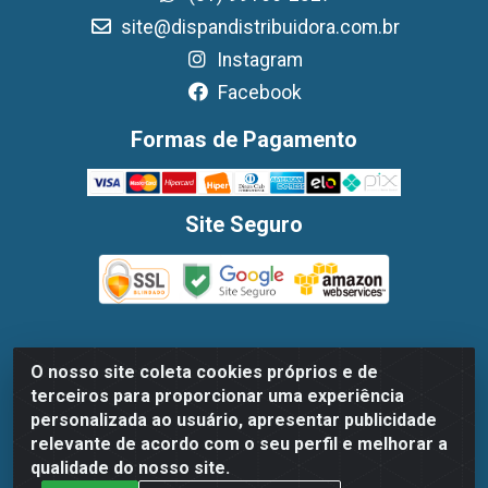
site@dispandistribuidora.com.br
Instagram
Facebook
Formas de Pagamento
Site Seguro
O nosso site coleta cookies próprios e de
Dispan Distribuidora de Alimentos LTDA - Avenida
terceiros para proporcionar uma experiência
Marechal Mascarenhas De Moraes, 1048- Imbiribeira,
personalizada ao usuário, apresentar publicidade
Recife/PE - CEP 51.170-000 - CNPJ 30.779.584/0003-78
relevante de acordo com o seu perfil e melhorar a
qualidade do nosso site.