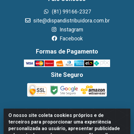
(81) 99166-2327
site@dispandistribuidora.com.br
Instagram
Facebook
Formas de Pagamento
Site Seguro
O nosso site coleta cookies próprios e de
Dispan Distribuidora de Alimentos LTDA - Avenida
terceiros para proporcionar uma experiência
Marechal Mascarenhas De Moraes, 1048- Imbiribeira,
personalizada ao usuário, apresentar publicidade
Recife/PE - CEP 51.170-000 - CNPJ 30.779.584/0003-78