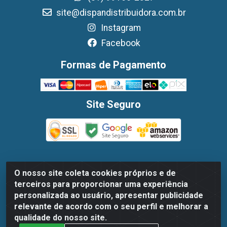
site@dispandistribuidora.com.br
Instagram
Facebook
Formas de Pagamento
Site Seguro
O nosso site coleta cookies próprios e de
Dispan Distribuidora de Alimentos LTDA - Avenida
terceiros para proporcionar uma experiência
Marechal Mascarenhas De Moraes, 1048- Imbiribeira,
personalizada ao usuário, apresentar publicidade
Recife/PE - CEP 51.170-000 - CNPJ 30.779.584/0003-78
relevante de acordo com o seu perfil e melhorar a
qualidade do nosso site.