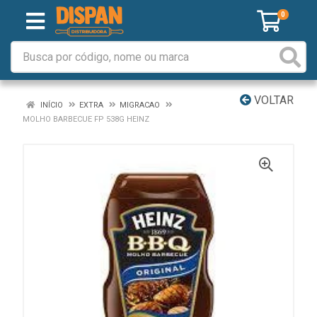
0
VOLTAR
INÍCIO
EXTRA
MIGRACAO
MOLHO BARBECUE FP 538G HEINZ