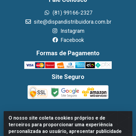
(81) 99166-2327
site@dispandistribuidora.com.br
Instagram
Facebook
Formas de Pagamento
Site Seguro
O nosso site coleta cookies próprios e de
Dispan Distribuidora de Alimentos LTDA - Avenida
terceiros para proporcionar uma experiência
Marechal Mascarenhas De Moraes, 1048- Imbiribeira,
personalizada ao usuário, apresentar publicidade
Recife/PE - CEP 51.170-000 - CNPJ 30.779.584/0003-78