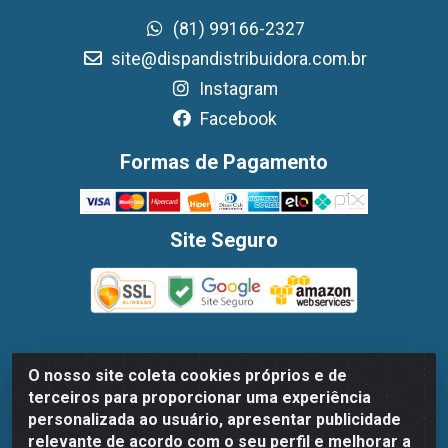
(81) 99166-2327
site@dispandistribuidora.com.br
Instagram
Facebook
Formas de Pagamento
Site Seguro
O nosso site coleta cookies próprios e de
Dispan Distribuidora de Alimentos LTDA - Avenida
terceiros para proporcionar uma experiência
Marechal Mascarenhas De Moraes, 1048- Imbiribeira,
personalizada ao usuário, apresentar publicidade
Recife/PE - CEP 51.170-000 - CNPJ 30.779.584/0003-78
relevante de acordo com o seu perfil e melhorar a