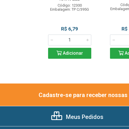
ódigo: 4298
Códi
Código: 12300
gem: UN C/400ML
Embalagem
Embalagem: TP C/395G
R$ 29,90
R$ 6,79
R$
Adicionar
Adicionar
Ad
Cadastre-se para receber nossas 
Meus Pedidos