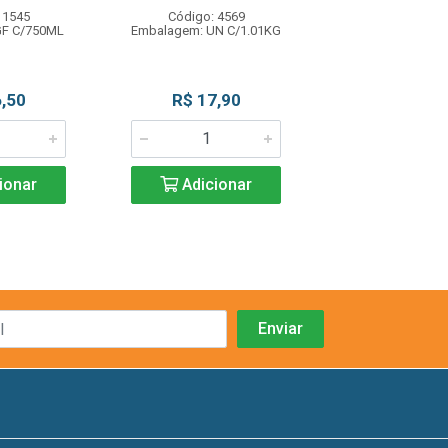
 1545
Código: 4569
Código: 42
GF C/750ML
Embalagem: UN C/1.01KG
Embalagem: UN 
,50
R$ 17,90
R$ 29,9
ionar
Adicionar
Adicio