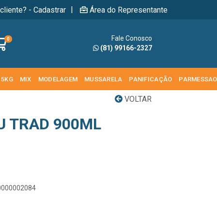
|
cliente? - Cadastrar
Área do Representante
Fale Conosco
0
(81) 99166-2327
 5KG
MIX
MODELAGEM
MUSSARELA
PANIFICAÇÃO
PARMESSA
VOLTAR
 TRAD 900ML
00000002084