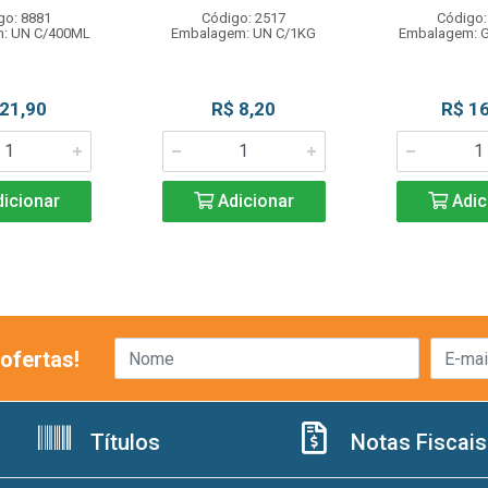
go: 8881
Código: 2517
Código:
: UN C/400ML
Embalagem: UN C/1KG
Embalagem: 
 21,90
R$ 8,20
R$ 16
icionar
Adicionar
Adic
ofertas!
Títulos
Notas Fiscais