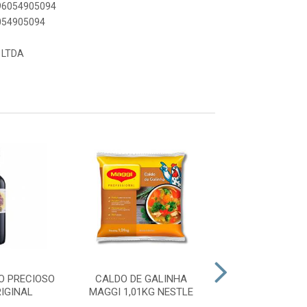
896054905094
6054905094
 LTDA
O PRECIOSO
CALDO DE GALINHA
DESMOLDANTE
IGINAL
MAGGI 1,01KG NESTLE
FACIL 400ML