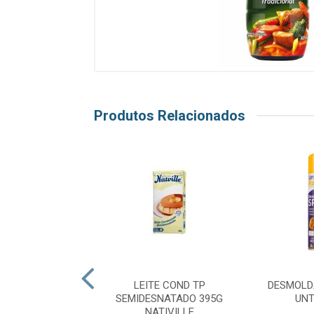
Produtos Relacionados
LDANTE SOLTA
LEITE COND TP
DESMOLD
L 400ML MAGO
SEMIDESNATADO 395G
UNT
NATIVILLE