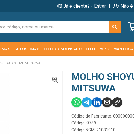
|
Já é cliente? - Entrar
Não é 
RMAS
GULOSEIMAS
LEITE CONDENSADO
LEITE EM PO
MANTEIGA
U TRAD 900ML MITSUWA
MOLHO SHOYU
MITSUWA
Código do Fabricante: 0000000
Código: 9789
Código NCM: 21031010