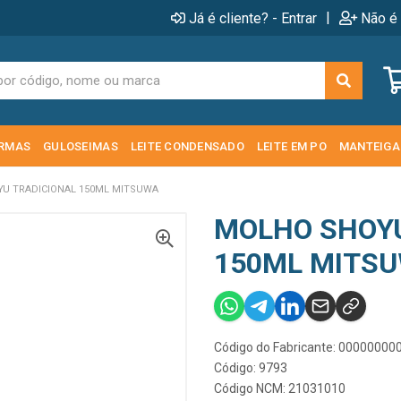
|
Já é cliente? - Entrar
Não é 
RMAS
GULOSEIMAS
LEITE CONDENSADO
LEITE EM PO
MANTEIGA
U TRADICIONAL 150ML MITSUWA
MOLHO SHOYU
150ML MITS
Código do Fabricante: 0000000
Código: 9793
Código NCM: 21031010