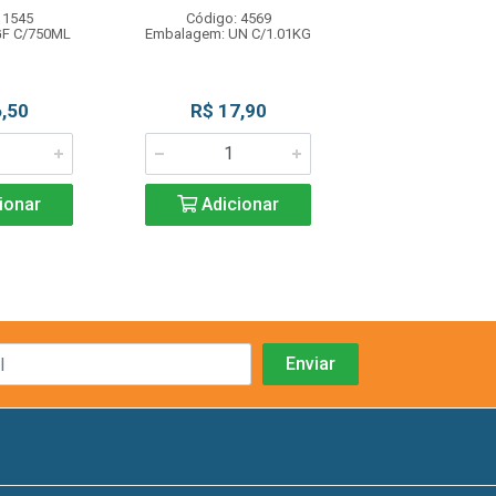
 1545
Código: 4569
Código: 42
GF C/750ML
Embalagem: UN C/1.01KG
Embalagem: UN 
,50
R$ 17,90
R$ 29,9
ionar
Adicionar
Adicio