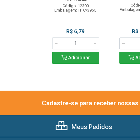
ódigo: 4298
Códi
Código: 12300
gem: UN C/400ML
Embalagem
Embalagem: TP C/395G
R$ 29,90
R$ 6,79
R$
Adicionar
Adicionar
Ad
Cadastre-se para receber nossas 
Meus Pedidos