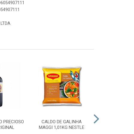
896054907111
6054907111
 LTDA
O PRECIOSO
CALDO DE GALINHA
DESMOLDANTE
IGINAL
MAGGI 1,01KG NESTLE
FACIL 400ML