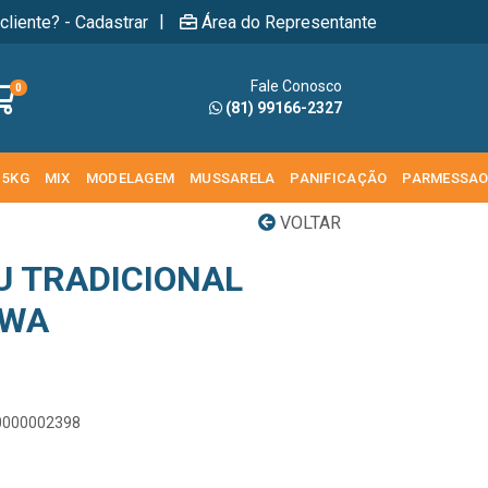
|
cliente? - Cadastrar
Área do Representante
Fale Conosco
0
(81) 99166-2327
 5KG
MIX
MODELAGEM
MUSSARELA
PANIFICAÇÃO
PARMESSA
VOLTAR
 TRADICIONAL
UWA
00000002398