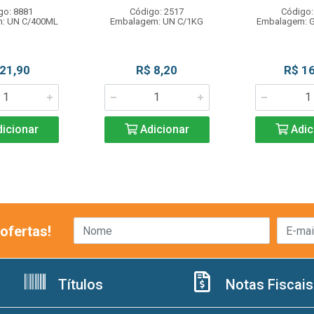
go: 8881
Código: 2517
Código:
: UN C/400ML
Embalagem: UN C/1KG
Embalagem: 
 21,90
R$ 8,20
R$ 16
icionar
Adicionar
Adic
ofertas!
Títulos
Notas Fiscais