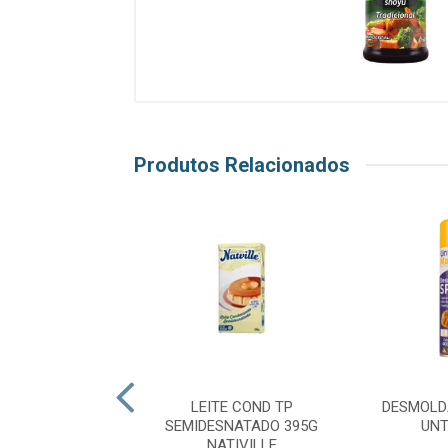
Produtos Relacionados
LDANTE SOLTA
LEITE COND TP
DESMOLD
L 400ML MAGO
SEMIDESNATADO 395G
UNT
NATIVILLE