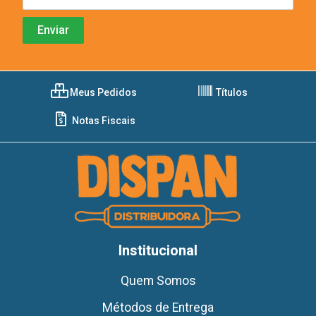
Meus Pedidos
Títulos
Notas Fiscais
Institucional
Quem Somos
Métodos de Entrega