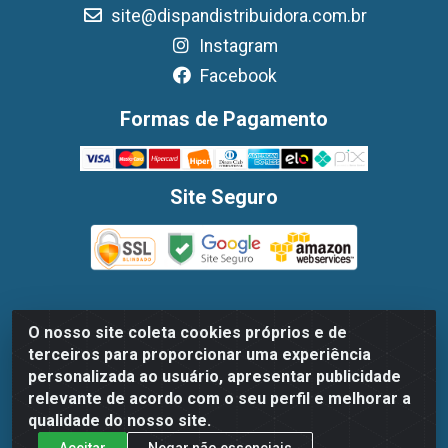
site@dispandistribuidora.com.br
Instagram
Facebook
Formas de Pagamento
Site Seguro
O nosso site coleta cookies próprios e de
Dispan Distribuidora de Alimentos LTDA - Avenida
terceiros para proporcionar uma experiência
Marechal Mascarenhas De Moraes, 1048- Imbiribeira,
personalizada ao usuário, apresentar publicidade
Recife/PE - CEP 51.170-000 - CNPJ 30.779.584/0003-78
relevante de acordo com o seu perfil e melhorar a
qualidade do nosso site.
Aceitar
Negar não essenciais