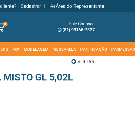
|
cliente? - Cadastrar
Área do Representante
Fale Conosco
0
(81) 99166-2327
 5KG
MIX
MODELAGEM
MUSSARELA
PANIFICAÇÃO
PARMESSA
VOLTAR
 MISTO GL 5,02L