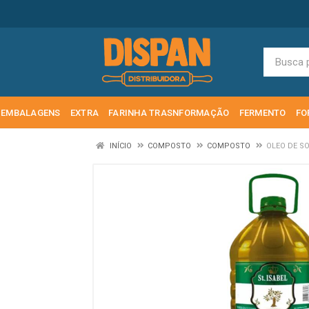
EMBALAGENS
EXTRA
FARINHA TRASNFORMAÇÃO
FERMENTO
FO
INÍCIO
COMPOSTO
COMPOSTO
OLEO DE SO