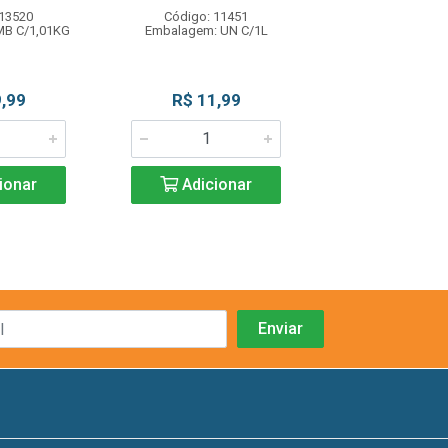
 13520
Código: 11451
Código: 13
MB C/1,01KG
Embalagem: UN C/1L
Embalagem: EMB 
,99
R$ 11,99
R$ 27,9
ionar
Adicionar
Adicio