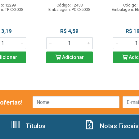
o: 12299
Código: 12458
Código:
m: TP C/200G
Embalagem: PC C/500G
Embalagem: E
 3,19
R$ 4,59
R$ 19
icionar
Adicionar
Adic
ofertas!
Títulos
Notas Fiscais