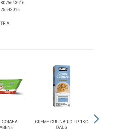
898075643016
8075643016
TRIA
 GOIABA
CREME CULINARIO TP 1KG
RECH FORN 
VABENE
DAUS
INTENSE 1,01K