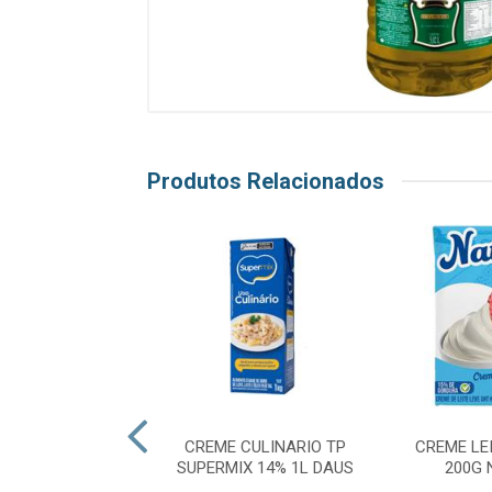
Produtos Relacionados
H FORN CHOC
CREME CULINARIO TP
CREME LE
 1,01KG VABENE
SUPERMIX 14% 1L DAUS
200G 