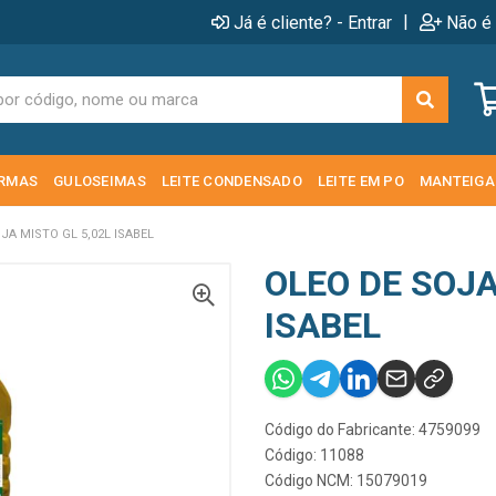
|
Já é cliente? - Entrar
Não é 
RMAS
GULOSEIMAS
LEITE CONDENSADO
LEITE EM PO
MANTEIGA
JA MISTO GL 5,02L ISABEL
OLEO DE SOJA
ISABEL
Código do Fabricante: 4759099
Código: 11088
Código NCM: 15079019