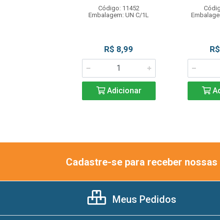
digo: 13312
Código: 11452
Códig
em: EMB C/1,01KG
Embalagem: UN C/1L
Embalage
R$ 27,90
R$ 8,99
R$
Adicionar
Adicionar
Ad
Cadastre-se para receber nossas 
Meus Pedidos