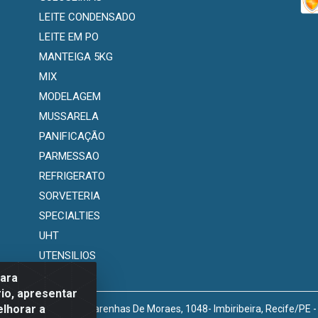
LEITE CONDENSADO
LEITE EM PO
MANTEIGA 5KG
MIX
MODELAGEM
MUSSARELA
PANIFICAÇÃO
PARMESSAO
REFRIGERATO
SORVETERIA
SPECIALTIES
UHT
UTENSILIOS
para
io, apresentar
elhorar a
venida Marechal Mascarenhas De Moraes, 1048- Imbiribeira, Recife/PE