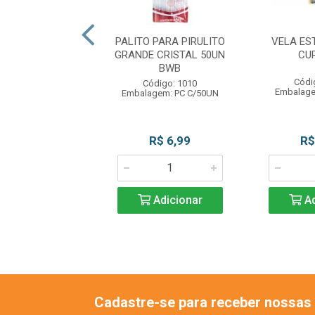
ONTE ESTRELAR
PALITO PARA PIRULITO
VELA ES
M CURIFEST
GRANDE CRISTAL 50UN
CU
BWB
ódigo: 1728
Códi
Código: 1010
lagem: UN C/1
Embalage
Embalagem: PC C/50UN
R$ 6,99
R$ 6,99
R$
Adicionar
Adicionar
Ad
Cadastre-se para receber nossas 