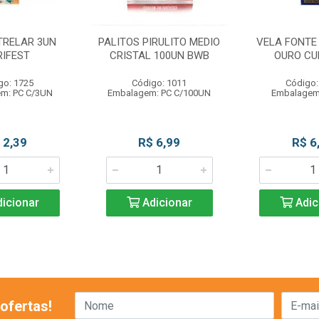
TRELAR 3UN
PALITOS PIRULITO MEDIO
VELA FONTE
RIFEST
CRISTAL 100UN BWB
OURO CU
go: 1725
Código: 1011
Código:
m: PC C/3UN
Embalagem: PC C/100UN
Embalagem
 2,39
R$ 6,99
R$ 6
icionar
Adicionar
Adic
ofertas!