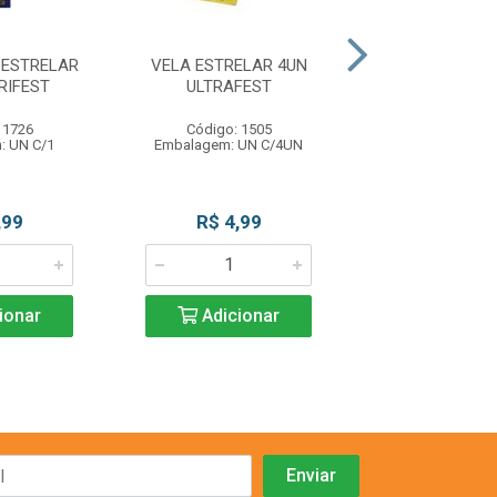
 ESTRELAR
VELA ESTRELAR 4UN
VELA FONTE E
RIFEST
ULTRAFEST
VRM CURIF
 1726
Código: 1505
Código: 17
: UN C/1
Embalagem: UN C/4UN
Embalagem: U
,99
R$ 4,99
R$ 6,9
ionar
Adicionar
Adicio