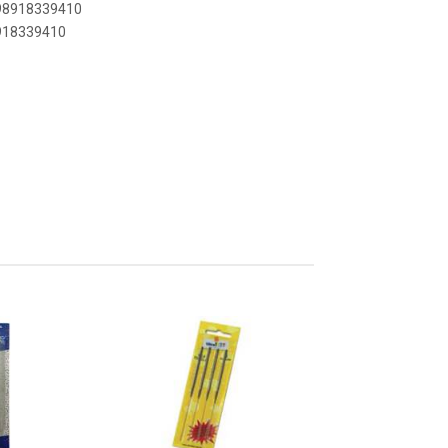
898918339410
8918339410