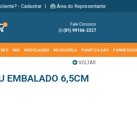
|
cliente? - Cadastrar
Área do Representante
Fale Conosco
0
(81) 99166-2327
 5KG
MIX
MODELAGEM
MUSSARELA
PANIFICAÇÃO
PARMESSA
VOLTAR
U EMBALADO 6,5CM