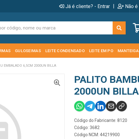
|
Já é cliente? - Entrar
Não é 
RMAS
GULOSEIMAS
LEITE CONDENSADO
LEITE EM PO
MANTEIGA
U EMBALADO 6,5CM 2000UN BILLA
PALITO BAMB
2000UN BILLA
Código do Fabricante: 8120
Código: 3682
Código NCM: 44219900