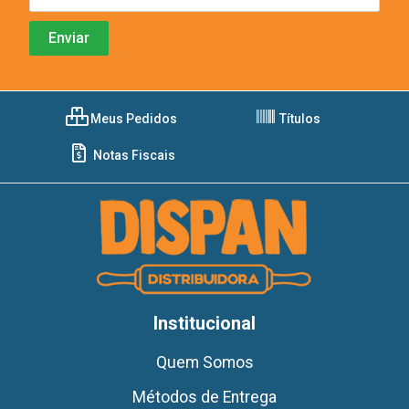
Meus Pedidos
Títulos
Notas Fiscais
Institucional
Quem Somos
Métodos de Entrega