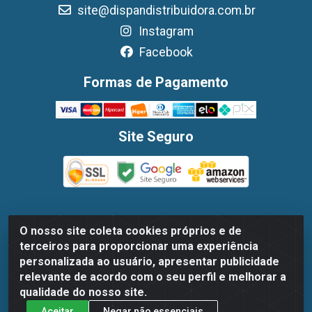
site@dispandistribuidora.com.br
Instagram
Facebook
Formas de Pagamento
Site Seguro
O nosso site coleta cookies próprios e de
Dispan Distribuidora de Alimentos LTDA - Avenida
terceiros para proporcionar uma experiência
Marechal Mascarenhas De Moraes, 1048- Imbiribeira,
personalizada ao usuário, apresentar publicidade
Recife/PE - CEP 51.170-000 - CNPJ 30.779.584/0003-78
relevante de acordo com o seu perfil e melhorar a
qualidade do nosso site.
Aceitar
Negar não essenciais