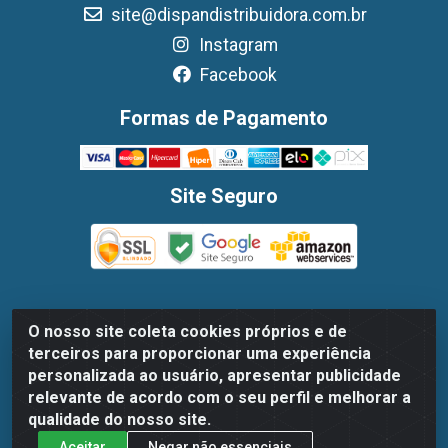
site@dispandistribuidora.com.br
Instagram
Facebook
Formas de Pagamento
Site Seguro
O nosso site coleta cookies próprios e de
Dispan Distribuidora de Alimentos LTDA - Avenida
terceiros para proporcionar uma experiência
Marechal Mascarenhas De Moraes, 1048- Imbiribeira,
personalizada ao usuário, apresentar publicidade
Recife/PE - CEP 51.170-000 - CNPJ 30.779.584/0003-78
relevante de acordo com o seu perfil e melhorar a
qualidade do nosso site.
Aceitar
Negar não essenciais