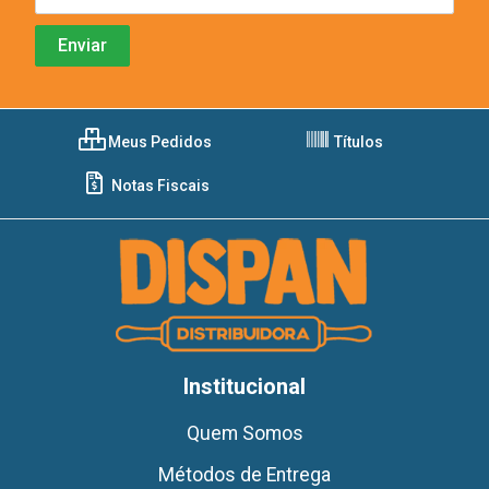
Meus Pedidos
Títulos
Notas Fiscais
Institucional
Quem Somos
Métodos de Entrega