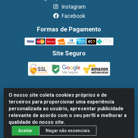
Instagram
Facebook
Formas de Pagamento
Site Seguro
O nosso site coleta cookies próprios e de
Dispan Distribuidora de Alimentos LTDA - Avenida
terceiros para proporcionar uma experiência
Marechal Mascarenhas De Moraes, 1048- Imbiribeira,
personalizada ao usuário, apresentar publicidade
Recife/PE - CEP 51.170-000 - CNPJ 30.779.584/0003-78
relevante de acordo com o seu perfil e melhorar a
qualidade do nosso site.
Aceitar
Negar não essenciais