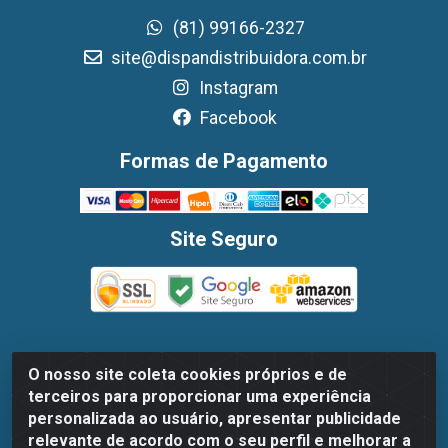
(81) 99166-2327
site@dispandistribuidora.com.br
Instagram
Facebook
Formas de Pagamento
Site Seguro
O nosso site coleta cookies próprios e de
Dispan Distribuidora de Alimentos LTDA - Avenida
terceiros para proporcionar uma experiência
Marechal Mascarenhas De Moraes, 1048- Imbiribeira,
personalizada ao usuário, apresentar publicidade
Recife/PE - CEP 51.170-000 - CNPJ 30.779.584/0003-78
relevante de acordo com o seu perfil e melhorar a