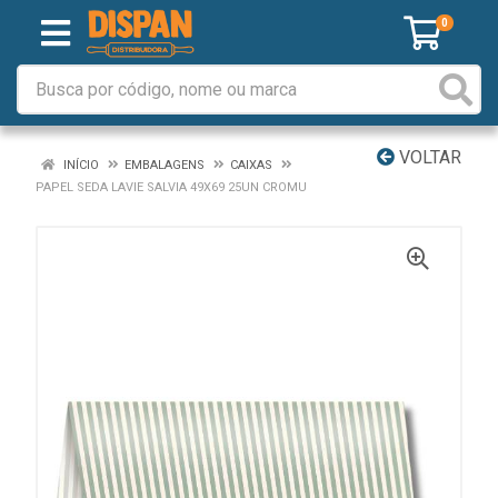
0
VOLTAR
INÍCIO
EMBALAGENS
CAIXAS
PAPEL SEDA LAVIE SALVIA 49X69 25UN CROMU