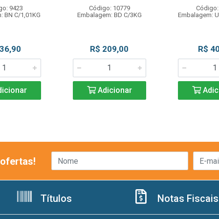
go: 9423
Código: 10779
Código:
: BN C/1,01KG
Embalagem: BD C/3KG
Embalagem: U
 36,90
R$ 209,00
R$ 40
icionar
Adicionar
Adic
ofertas!
Títulos
Notas Fiscais