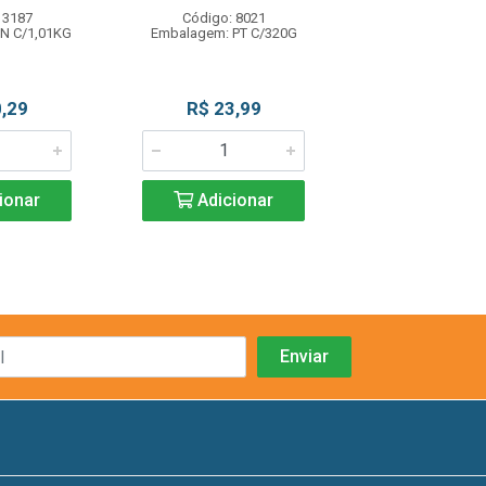
 3187
Código: 8021
Código: 80
N C/1,01KG
Embalagem: PT C/320G
Embalagem: PT
,29
R$ 23,99
R$ 23,9
ionar
Adicionar
Adicio