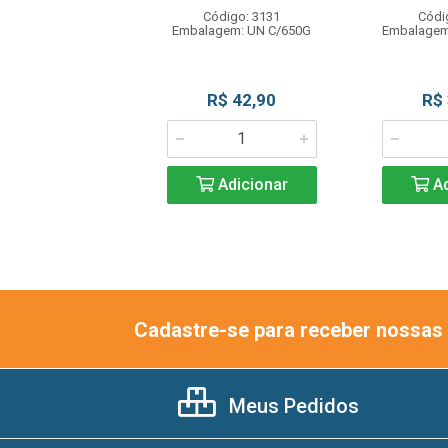
Código: 3131
Códi
ódigo: 8022
Embalagem: UN C/650G
Embalagem
gem: PT C/320G
R$ 23,99
R$ 42,90
R$
Adicionar
Adicionar
Ad
Cadastre-se para receber nossas 
Meus Pedidos