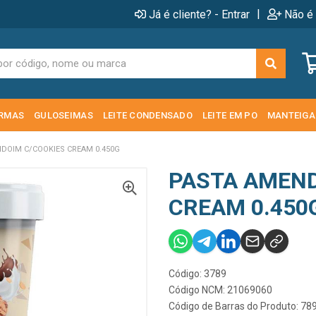
|
Já é cliente? - Entrar
Não é 
RMAS
GULOSEIMAS
LEITE CONDENSADO
LEITE EM PO
MANTEIGA
DOIM C/COOKIES CREAM 0.450G
PASTA AMEND
CREAM 0.450
Código: 3789
Código NCM: 21069060
Código de Barras do Produto: 7