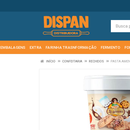
EMBALAGENS
EXTRA
FARINHA TRASNFORMAÇÃO
FERMENTO
FO
INÍCIO
CONFEITARIA
RECHEIOS
PASTA AMEN