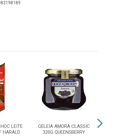
8983198189
HOC LEITE
GELEIA AMORA CLASSIC
GELEIA DAM
F HARALD
320G QUEENSBERRY
CLASSIC 3
QUEENSBE