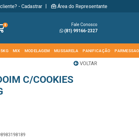
|
cliente? - Cadastrar
Área do Representante
Fale Conosco
0
(81) 99166-2327
 5KG
MIX
MODELAGEM
MUSSARELA
PANIFICAÇÃO
PARMESSA
VOLTAR
OIM C/COOKIES
G
898983198189