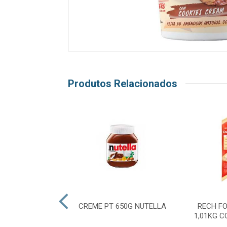
Produtos Relacionados
EIA DAMASCO
CREME PT 650G NUTELLA
RECH F
ASSIC 320G
1,01KG 
EENSBERRY