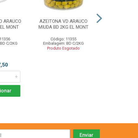
D ARAUCO
AZEITONA VD ARAUCO
TOMATE SECO BD
 EL MONT
MIUDA BD 2KG EL MONT
MONT
 11356
Código: 11355
Código: 11
 BD C/2KG
Embalagem: BD C/2KG
Embalagem: BD 
Produto Esgotado
Produto Esgo
,50
ionar