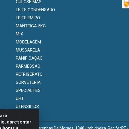
GULOSEIMAS
LEITE CONDENSADO
LEITE EM PO
MANTEIGA 5KG
MIX
MODELAGEM
MUSSARELA
PANIFICAÇÃO
PARMESSAO
REFRIGERATO
SORVETERIA
SPECIALTIES
UHT
UTENSILIOS
para
io, apresentar
elhorar a
venida Marechal Mascarenhas De Moraes, 1048- Imbiribeira, Recife/PE