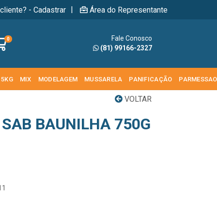
|
cliente? - Cadastrar
Área do Representante
Fale Conosco
0
(81) 99166-2327
 5KG
MIX
MODELAGEM
MUSSARELA
PANIFICAÇÃO
PARMESSA
VOLTAR
 SAB BAUNILHA 750G
11