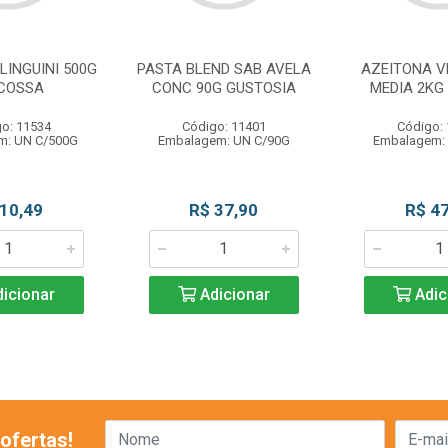
LINGUINI 500G
PASTA BLEND SAB AVELA
AZEITONA V
COSSA
CONC 90G GUSTOSIA
MEDIA 2KG
o: 11534
Código: 11401
Código:
m: UN C/500G
Embalagem: UN C/90G
Embalagem:
 10,49
R$ 37,90
R$ 47
icionar
Adicionar
Adic
ofertas!