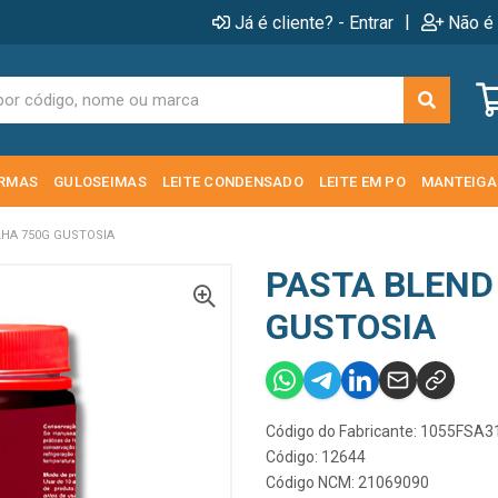
|
Já é cliente? - Entrar
Não é 
RMAS
GULOSEIMAS
LEITE CONDENSADO
LEITE EM PO
MANTEIGA
LHA 750G GUSTOSIA
PASTA BLEND
GUSTOSIA
Código do Fabricante: 1055FSA3
Código: 12644
Código NCM: 21069090