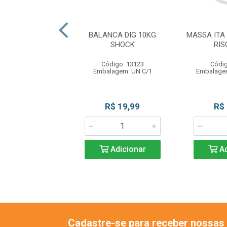
ECO BD 1,4KG EL
BALANCA DIG 10KG
MASSA ITA 
MONT
SHOCK
RIS
digo: 11351
Código: 13123
Códig
gem: BD C/1,4KG
Embalagem: UN C/1
Embalage
uto Esgotado
R$ 19,99
R$
Adicionar
Ad
Cadastre-se para receber nossas 