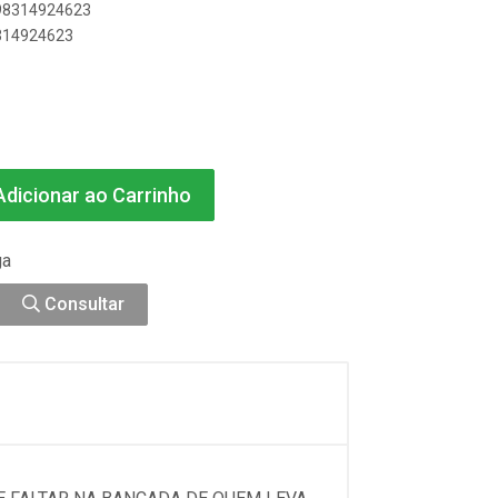
898314924623
8314924623
dicionar ao Carrinho
ga
Consultar