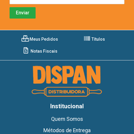
Meus Pedidos
Títulos
Notas Fiscais
Institucional
Quem Somos
Métodos de Entrega