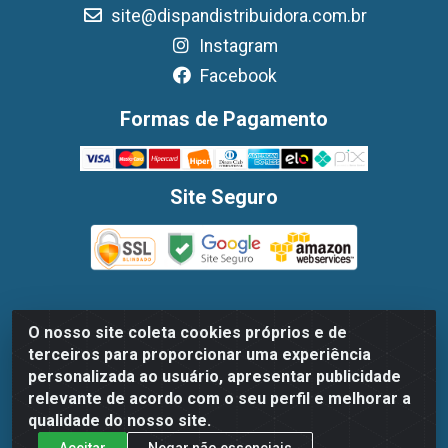
site@dispandistribuidora.com.br
Instagram
Facebook
Formas de Pagamento
Site Seguro
O nosso site coleta cookies próprios e de
Dispan Distribuidora de Alimentos LTDA - Avenida
terceiros para proporcionar uma experiência
Marechal Mascarenhas De Moraes, 1048- Imbiribeira,
personalizada ao usuário, apresentar publicidade
Recife/PE - CEP 51.170-000 - CNPJ 30.779.584/0003-78
relevante de acordo com o seu perfil e melhorar a
qualidade do nosso site.
Aceitar
Negar não essenciais