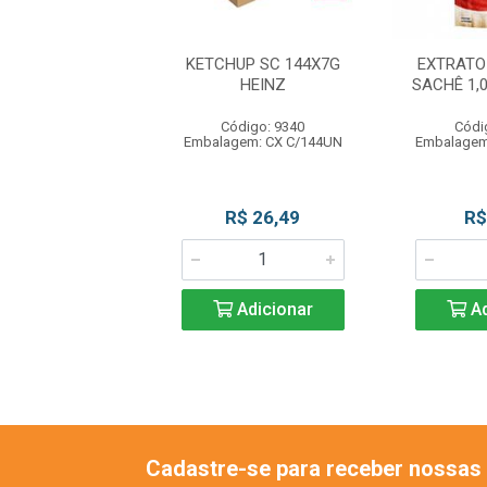
JO PARMESAO
KETCHUP SC 144X7G
EXTRATO
RO 195G FAIXA
HEINZ
SACHÊ 1,
AZUL
Código: 9340
Códi
ódigo: 8902
Embalagem: CX C/144UN
Embalagem
gem: UN C/195G
R$ 31,90
R$ 26,49
R$
Adicionar
Adicionar
Ad
Cadastre-se para receber nossas 