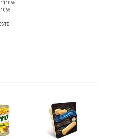
50111065
111065
ESTE