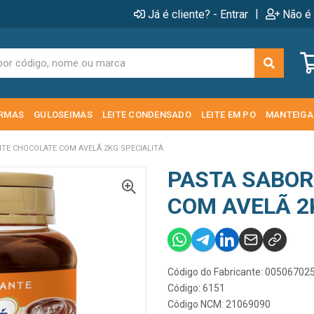
|
Já é cliente? - Entrar
Não é 
RMAS
GULOSEIMAS
LEITE CONDENSADO
LEITE EM PO
MANTEIGA
TE CHOCOLATE COM AVELÃ 2KG SPECIALITÁ
PASTA SABOR
COM AVELÃ 2
Código do Fabricante: 0050670
Código: 6151
Código NCM: 21069090