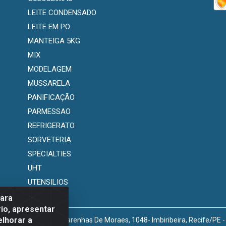
LEITE CONDENSADO
LEITE EM PO
MANTEIGA 5KG
MIX
MODELAGEM
MUSSARELA
PANIFICAÇÃO
PARMESSAO
REFRIGERATO
SORVETERIA
SPECIALTIES
UHT
UTENSILIOS
para
io, apresentar
elhorar a
venida Marechal Mascarenhas De Moraes, 1048- Imbiribeira, Recife/PE