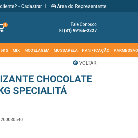
|
cliente? - Cadastrar
Área do Representante
Fale Conosco
0
(81) 99166-2327
 5KG
MIX
MODELAGEM
MUSSARELA
PANIFICAÇÃO
PARMESSA
VOLTAR
IZANTE CHOCOLATE
KG SPECIALITÁ
25200030540