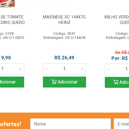
 DE TOMATE
MAIONESE SC 144X7G
MILHO VERDE
020KG QUERO
HEINZ
QUE
go: 3199
Código: 9341
Código:
: UN C/1.02KG
Embalagem: CX C/144UN
Embalagem: 
De: R$ 
 9,90
R$ 26,49
Por: R$
icionar
Adicionar
Adic
ofertas!