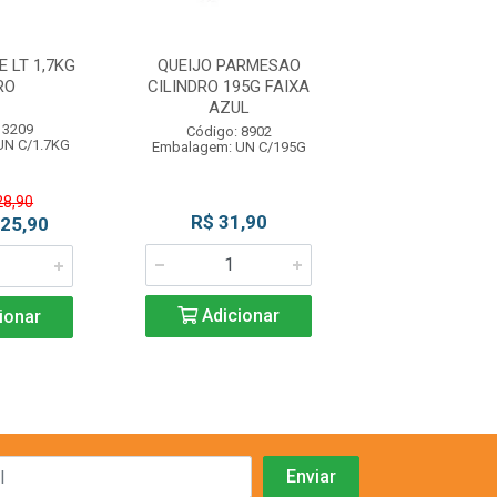
 LT 1,7KG
QUEIJO PARMESAO
KETCHUP SC 
RO
CILINDRO 195G FAIXA
HEINZ
AZUL
 3209
Código: 93
Código: 8902
UN C/1.7KG
Embalagem: CX 
Embalagem: UN C/195G
28,90
R$ 31,90
R$ 26,4
 25,90
Adicionar
Adicio
ionar