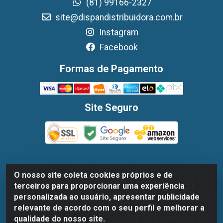
(81) 99166-2327
site@dispandistribuidora.com.br
Instagram
Facebook
Formas de Pagamento
Site Seguro
O nosso site coleta cookies próprios e de
Dispan Distribuidora de Alimentos LTDA - Avenida
terceiros para proporcionar uma experiência
Marechal Mascarenhas De Moraes, 1048- Imbiribeira,
personalizada ao usuário, apresentar publicidade
Recife/PE - CEP 51.170-000 - CNPJ 30.779.584/0003-78
relevante de acordo com o seu perfil e melhorar a
qualidade do nosso site.