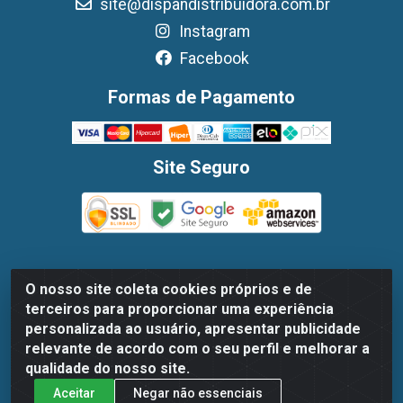
site@dispandistribuidora.com.br
Instagram
Facebook
Formas de Pagamento
Site Seguro
O nosso site coleta cookies próprios e de
Dispan Distribuidora de Alimentos LTDA - Avenida
terceiros para proporcionar uma experiência
Marechal Mascarenhas De Moraes, 1048- Imbiribeira,
personalizada ao usuário, apresentar publicidade
Recife/PE - CEP 51.170-000 - CNPJ 30.779.584/0003-78
relevante de acordo com o seu perfil e melhorar a
qualidade do nosso site.
Aceitar
Negar não essenciais