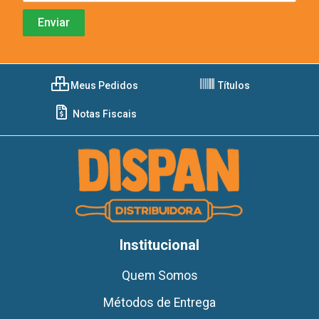
Meus Pedidos
Títulos
Notas Fiscais
Institucional
Quem Somos
Métodos de Entrega