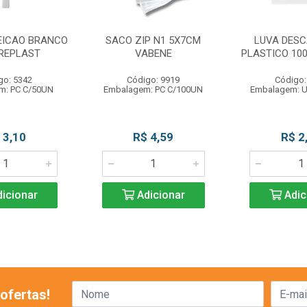
EICAO BRANCO
SACO ZIP N1 5X7CM
LUVA DESC
 REPLAST
VABENE
PLASTICO 10
go: 5342
Código: 9919
Código:
m: PC C/50UN
Embalagem: PC C/100UN
Embalagem: 
 3,10
R$ 4,59
R$ 2
icionar
Adicionar
Adic
ofertas!