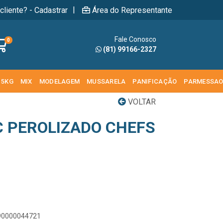
|
cliente? - Cadastrar
Área do Representante
Fale Conosco
0
(81) 99166-2327
 5KG
MIX
MODELAGEM
MUSSARELA
PANIFICAÇÃO
PARMESSA
VOLTAR
C PEROLIZADO CHEFS
890000044721