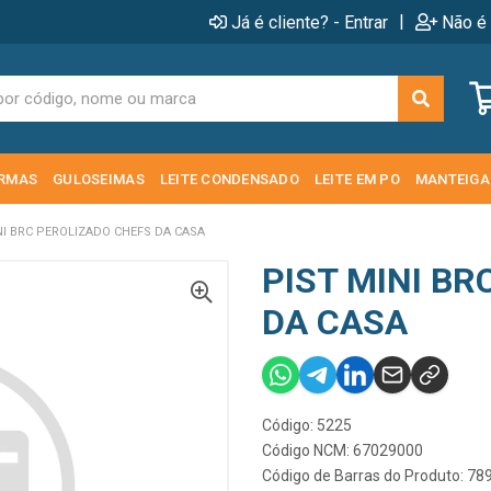
|
Já é cliente? - Entrar
Não é 
RMAS
GULOSEIMAS
LEITE CONDENSADO
LEITE EM PO
MANTEIGA
NI BRC PEROLIZADO CHEFS DA CASA
PIST MINI BR
DA CASA
Código: 5225
Código NCM: 67029000
Código de Barras do Produto: 7