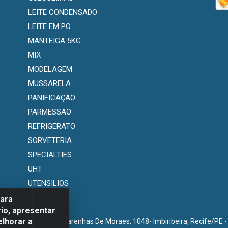
LEITE CONDENSADO
LEITE EM PO
MANTEIGA 5KG
MIX
MODELAGEM
MUSSARELA
PANIFICAÇÃO
PARMESSAO
REFRIGERATO
SORVETERIA
SPECIALTIES
UHT
UTENSILIOS
para
io, apresentar
elhorar a
venida Marechal Mascarenhas De Moraes, 1048- Imbiribeira, Recife/PE