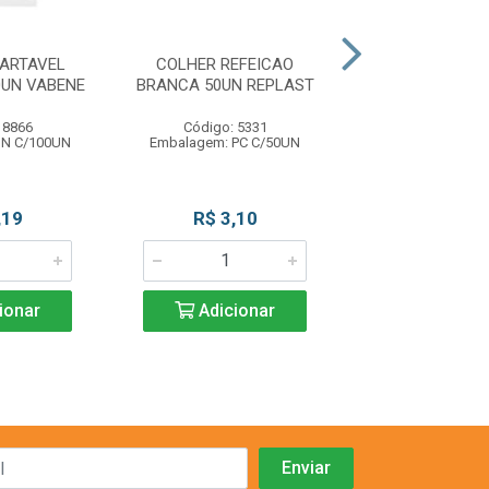
ARTAVEL
COLHER REFEICAO
GUARDANAPO 22
0UN VABENE
BRANCA 50UN REPLAST
SCALA
 8866
Código: 5331
Código: 84
UN C/100UN
Embalagem: PC C/50UN
Embalagem: PC
,19
R$ 3,10
R$ 2,4
ionar
Adicionar
Adicio