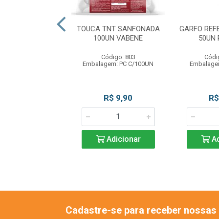
APO 22X20 50UN
TOUCA TNT SANFONADA
GARFO REF
SCALA
100UN VABENE
50UN
ódigo: 8453
Código: 803
Códi
gem: PC C/50UN
Embalagem: PC C/100UN
Embalage
R$ 2,49
R$ 9,90
R$
Adicionar
Adicionar
Ad
Cadastre-se para receber nossas 