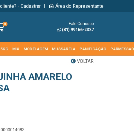
|
cliente? - Cadastrar
Área do Representante
Fale Conosco
0
(81) 99166-2327
 5KG
MIX
MODELAGEM
MUSSARELA
PANIFICAÇÃO
PARMESSA
VOLTAR
EJINHA AMARELO
SA
890000014083