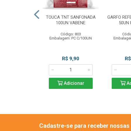
APO 22X20 50UN
TOUCA TNT SANFONADA
GARFO REF
SCALA
100UN VABENE
50UN
ódigo: 8453
Código: 803
Códi
gem: PC C/50UN
Embalagem: PC C/100UN
Embalage
R$ 2,49
R$ 9,90
R$
Adicionar
Adicionar
Ad
Cadastre-se para receber nossas 