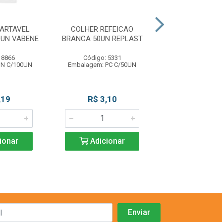
ARTAVEL
COLHER REFEICAO
GUARDANAPO 22
0UN VABENE
BRANCA 50UN REPLAST
SCALA
 8866
Código: 5331
Código: 84
UN C/100UN
Embalagem: PC C/50UN
Embalagem: PC
,19
R$ 3,10
R$ 2,4
ionar
Adicionar
Adicio