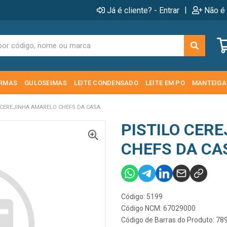
|
Já é cliente? - Entrar
Não é 
RMAS
GULOSEIMAS
LEITE CONDENSADO
LEITE EM PO
MANTEIGA
 CEREJINHA AMARELO CHEFS DA CASA
PISTILO CER
CHEFS DA CA
Código: 5199
Código NCM: 67029000
Código de Barras do Produto: 7