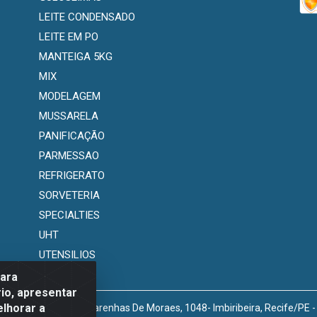
LEITE CONDENSADO
LEITE EM PO
MANTEIGA 5KG
MIX
MODELAGEM
MUSSARELA
PANIFICAÇÃO
PARMESSAO
REFRIGERATO
SORVETERIA
SPECIALTIES
UHT
UTENSILIOS
para
io, apresentar
elhorar a
venida Marechal Mascarenhas De Moraes, 1048- Imbiribeira, Recife/PE