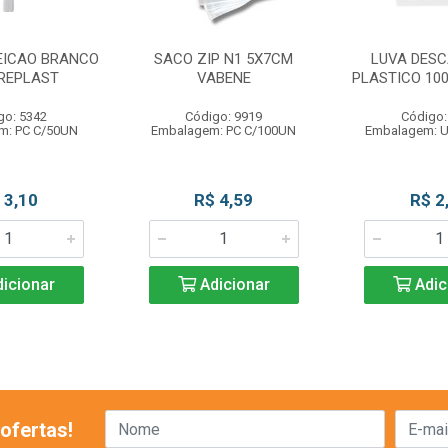
EICAO BRANCO
SACO ZIP N1 5X7CM
LUVA DESC
 REPLAST
VABENE
PLASTICO 10
go: 5342
Código: 9919
Código:
m: PC C/50UN
Embalagem: PC C/100UN
Embalagem: 
 3,10
R$ 4,59
R$ 2
icionar
Adicionar
Adic
ofertas!