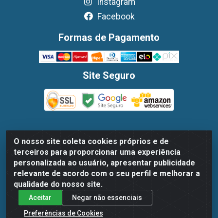
Instagram
Facebook
Formas de Pagamento
Site Seguro
O nosso site coleta cookies próprios e de
Dispan Distribuidora de Alimentos LTDA - Avenida
terceiros para proporcionar uma experiência
Marechal Mascarenhas De Moraes, 1048- Imbiribeira,
personalizada ao usuário, apresentar publicidade
Recife/PE - CEP 51.170-000 - CNPJ 30.779.584/0003-78
relevante de acordo com o seu perfil e melhorar a
qualidade do nosso site.
Aceitar
Negar não essenciais
Preferências de Cookies