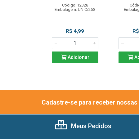
ódigo: 524
Código: 12328
Códi
agem: UN C/5G
Embalagem: UN C/25G
Embalag
R$ 7,99
R$ 4,99
R$
Adicionar
Adicionar
Ad
Cadastre-se para receber nossas 
Meus Pedidos