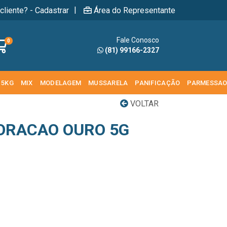
|
cliente? - Cadastrar
Área do Representante
Fale Conosco
0
(81) 99166-2327
 5KG
MIX
MODELAGEM
MUSSARELA
PANIFICAÇÃO
PARMESSA
VOLTAR
ORACAO OURO 5G