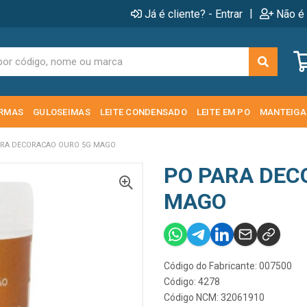
|
Já é cliente? - Entrar
Não é 
RMAS
GULOSEIMAS
LEITE CONDENSADO
LEITE EM PO
MANTEIGA
ARA DECORACAO OURO 5G MAGO
PO PARA DEC
MAGO
Código do Fabricante: 007500
Código: 4278
Código NCM: 32061910