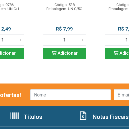
go: 9786
Código: 538
Código
em: UN C/1
Embalagem: UN C/5G
Embalagem:
 2,49
R$ 7,99
R$ 7
icionar
Adicionar
Adic
ofertas!
Títulos
Notas Fiscais