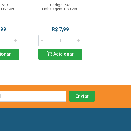
: 539
Código: 543
Código: 5
 UN C/5G
Embalagem: UN C/5G
Embalagem: U
,99
R$ 7,99
R$ 7,9
ionar
Adicionar
Adicio