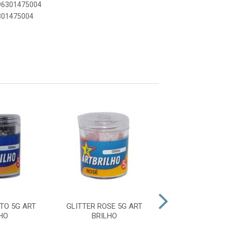
896301475004
6301475004
TO 5G ART
GLITTER ROSE 5G ART
GLITTER AMAREL
HO
BRILHO
BRILHO