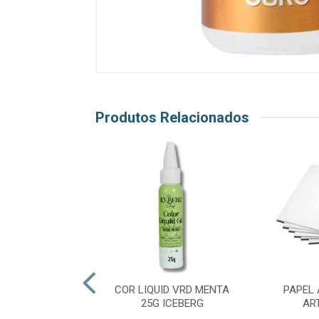
Produtos Relacionados
 AMARELO 5G ART
COR LIQUID VRD MENTA
PAPEL
BRILHO
25G ICEBERG
AR