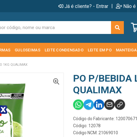
|
Já é cliente? - Entrar
Não é 
RMAS
GULOSEIMAS
LEITE CONDENSADO
LEITE EM PO
MANTEIGA
AO 1KG QUALIMAX
PO P/BEBIDA 
QUALIMAX
Código do Fabricante: 12007067
Código: 12078
Código NCM: 21069010