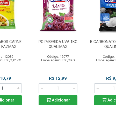
ABOR CARNE
PO P/BEBIDA UVA 1KG
BICARBONATO 
G FAZMAX
QUALIMAX
QUAL
o: 12089
Código: 12077
Código:
: PC C/1,01KG
Embalagem: PC C/1KG
Embalagem: 
 10,79
R$ 12,99
R$ 9
icionar
Adicionar
Adic