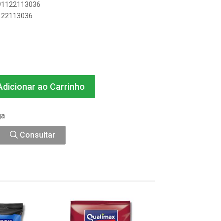
891122113036
1122113036
dicionar ao Carrinho
ga
Consultar