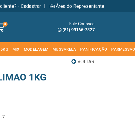
|
cliente? - Cadastrar
Área do Representante
Fale Conosco
0
(81) 99166-2327
 5KG
MIX
MODELAGEM
MUSSARELA
PANIFICAÇÃO
PARMESSA
VOLTAR
LIMAO 1KG
1-7