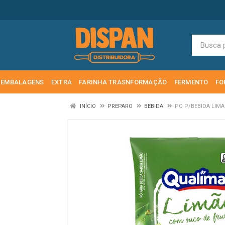
EMBALAGENS
EXTRA
FARINHA TRASNFORMAÇÃO
FERMENTO
FO
INÍCIO
PREPARO
BEBIDA
PO P/BEBIDA LIM