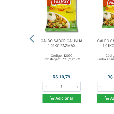
CEBOLA 1,010KG
CALDO SABOR GALINHA
CALDO S
FAZMAX
1,01KG FAZMAX
1,01K
digo: 12314
Código: 12090
Códig
em: PC C/1,010KG
Embalagem: PC C/1,01KG
Embalagem
R$ 25,90
R$ 10,79
R$
Adicionar
Adicionar
Ad