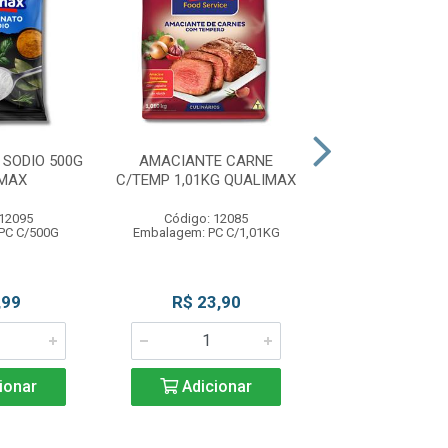
SODIO 500G
AMACIANTE CARNE
CREME CEBOLA 
IMAX
C/TEMP 1,01KG QUALIMAX
FAZMA
 12095
Código: 12085
Código: 12
PC C/500G
Embalagem: PC C/1,01KG
Embalagem: PC C
,99
R$ 23,90
R$ 25,9
ionar
Adicionar
Adicio