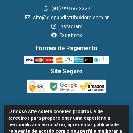
(81) 99166-2327
site@dispandistribuidora.com.br
Instagram
Facebook
Formas de Pagamento
Site Seguro
O nosso site coleta cookies próprios e de
Dispan Distribuidora de Alimentos LTDA - Avenida
terceiros para proporcionar uma experiência
Marechal Mascarenhas De Moraes, 1048- Imbiribeira,
personalizada ao usuário, apresentar publicidade
Recife/PE - CEP 51.170-000 - CNPJ 30.779.584/0003-78
relevante de acordo com o seu perfil e melhorar a