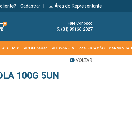
|
cliente? - Cadastrar
Área do Representante
Fale Conosco
0
(81) 99166-2327
 5KG
MIX
MODELAGEM
MUSSARELA
PANIFICAÇÃO
PARMESSA
VOLTAR
OLA 100G 5UN