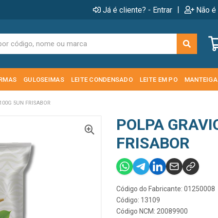
|
Já é cliente? - Entrar
Não é 
RMAS
GULOSEIMAS
LEITE CONDENSADO
LEITE EM PO
MANTEIGA
100G 5UN FRISABOR
POLPA GRAVI
FRISABOR
Código do Fabricante: 01250008
Código: 13109
Código NCM: 20089900