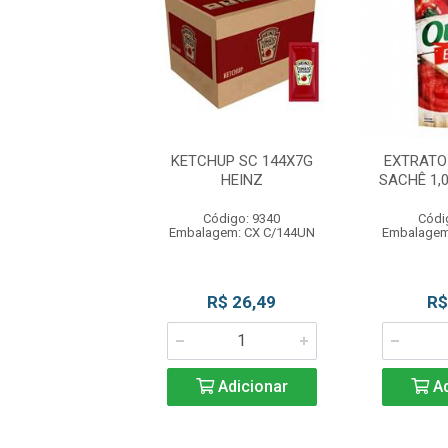
JO PARMESAO
KETCHUP SC 144X7G
EXTRATO
RO 195G FAIXA
HEINZ
SACHÊ 1,
AZUL
Código: 9340
Códi
ódigo: 8902
Embalagem: CX C/144UN
Embalagem
gem: UN C/195G
R$ 31,90
R$ 26,49
R$
Adicionar
Adicionar
Ad