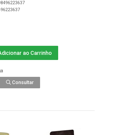
898496223637
8496223637
dicionar ao Carrinho
ga
Consultar