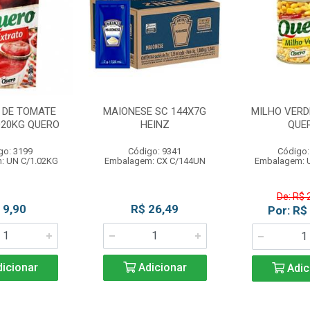
 DE TOMATE
MAIONESE SC 144X7G
MILHO VERDE
020KG QUERO
HEINZ
QUE
go: 3199
Código: 9341
Código:
: UN C/1.02KG
Embalagem: CX C/144UN
Embalagem: 
De: R$ 
 9,90
R$ 26,49
Por: R$
icionar
Adicionar
Adic