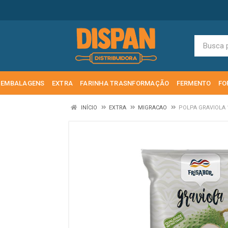
EMBALAGENS
EXTRA
FARINHA TRASNFORMAÇÃO
FERMENTO
FO
INÍCIO
EXTRA
MIGRACAO
POLPA GRAVIOLA 