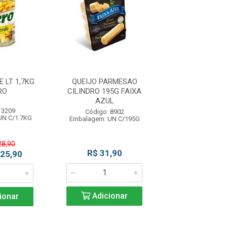
 LT 1,7KG
QUEIJO PARMESAO
KETCHUP SC 
RO
CILINDRO 195G FAIXA
HEINZ
AZUL
 3209
Código: 93
Código: 8902
UN C/1.7KG
Embalagem: CX 
Embalagem: UN C/195G
28,90
R$ 31,90
R$ 26,4
 25,90
Adicionar
Adicio
ionar