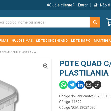
|
Já é cliente? - Entrar
Não é 
RMAS
GULOSEIMAS
LEITE CONDENSADO
LEITE EM PO
MANTEIGA
T 500ML 10UN PLASTILANIA
POTE QUAD C
PLASTILANIA
Código do Fabricante: 90200015
Código: 11622
Código NCM: 39231090