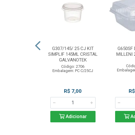
200/400 CJ KIT
G307/145/ 25 CJ KIT
G650SF
C 200ML CRISTAL
SIMPLIF 145ML CRISTAL
MILLENI
LVANOTEK
GALVANOTEK
Códi
ódigo: 2707
Código: 2706
Embalage
gem: PC C/25UN
Embalagem: PC C/25CJ
R$ 16,99
R$ 7,00
R$
Adicionar
Adicionar
Ad