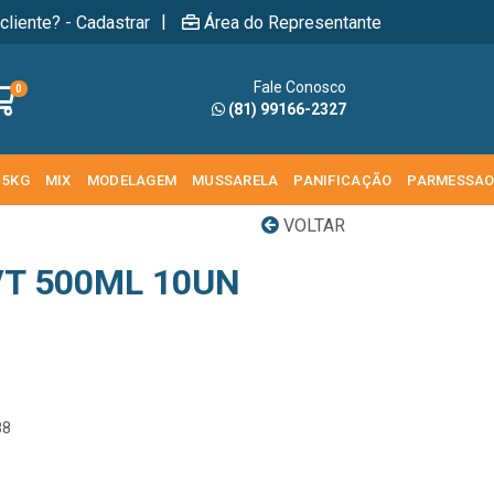
|
cliente? - Cadastrar
Área do Representante
Fale Conosco
0
(81) 99166-2327
 5KG
MIX
MODELAGEM
MUSSARELA
PANIFICAÇÃO
PARMESSA
VOLTAR
/T 500ML 10UN
88