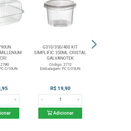
/90UN
G310/350/400 KIT
G310/200/400 
MILLENIUM
SIMPLIFIC 350ML CRISTAL
SIMPLIFIC 200M
CRI
GALVANOTEK
GALVANO
 2780
Código: 2712
Código: 27
PC C/10UN
Embalagem: PC C/25UN
Embalagem: PC
,95
R$ 19,90
R$ 16,9
ionar
Adicionar
Adicio