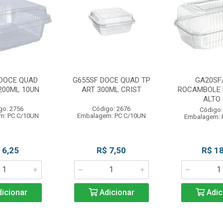
 DOCE QUAD
G655SF DOCE QUAD TP
GA20SF
 200ML 10UN
ART 300ML CRIST
ROCAMBOLE 
ALTO 
go: 2756
Código: 2676
Código:
m: PC C/10UN
Embalagem: PC C/10UN
Embalagem: 
 6,25
R$ 7,50
R$ 18
icionar
Adicionar
Adic