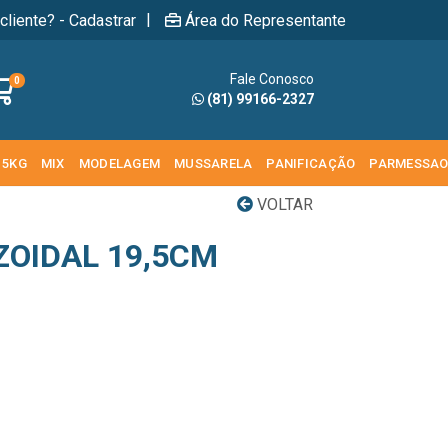
|
cliente? - Cadastrar
Área do Representante
Fale Conosco
0
(81) 99166-2327
 5KG
MIX
MODELAGEM
MUSSARELA
PANIFICAÇÃO
PARMESSA
VOLTAR
ZOIDAL 19,5CM