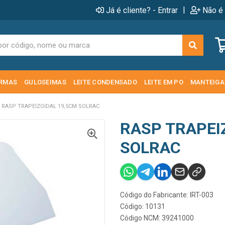
|
Já é cliente? - Entrar
Não é 
RMAS
GULOSEIMAS
LEITE CONDENSADO
LEITE EM PO
MANTEIGA
RASP TRAPEIZOIDAL 19,5CM SOLRAC
RASP TRAPEI
SOLRAC
Código do Fabricante: IRT-003
Código: 10131
Código NCM: 39241000