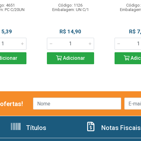
go: 4651
Código: 1126
Código:
m: PC C/20UN
Embalagem: UN C/1
Embalagem
 5,39
R$ 14,90
R$ 7
icionar
Adicionar
Adic
ofertas!
Títulos
Notas Fiscais