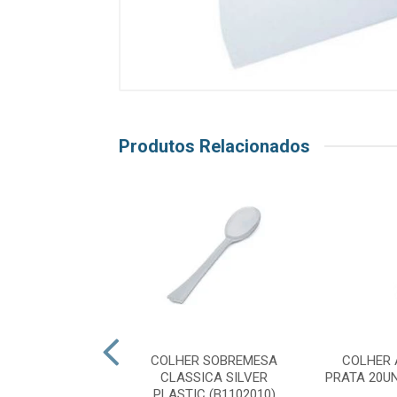
Produtos Relacionados
/CARIMBO FELIZ
COLHER SOBREMESA
COLHER 
 2UN BLUESTAR
CLASSICA SILVER
PRATA 20U
PLASTIC (B1102010)