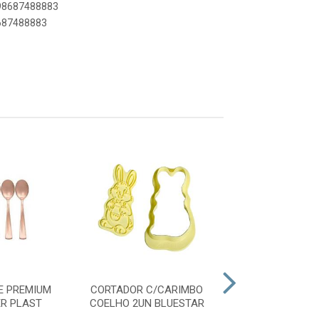
898687488883
8687488883
E PREMIUM
CORTADOR C/CARIMBO
CORT C/CARIMB
ER PLAST
COELHO 2UN BLUESTAR
PASCOA 2UN B