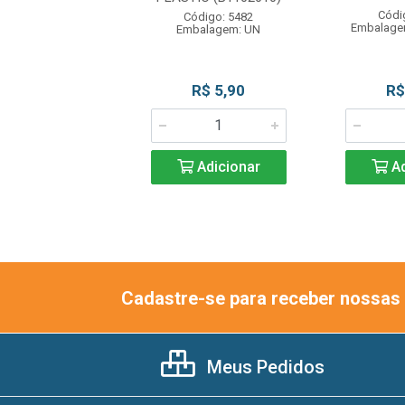
digo: 12658
Códi
Código: 5482
agem: PC C/2UN
Embalage
Embalagem: UN
R$ 11,49
R$ 5,90
R$
Adicionar
Adicionar
Ad
Cadastre-se para receber nossas 
Meus Pedidos