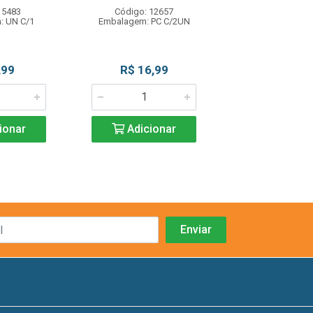
 5483
Código: 12657
Código: 12
: UN C/1
Embalagem: PC C/2UN
Embalagem: PC
,99
R$ 16,99
R$ 11,4
ionar
Adicionar
Adicio