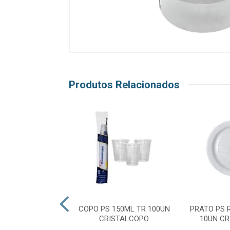
Produtos Relacionados
PS RASO15CM BR
COPO PS 150ML TR 100UN
PRATO PS 
 CRISTALCOPO
CRISTALCOPO
10UN C