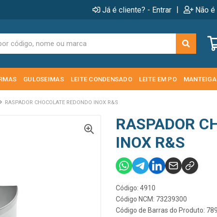
|
Já é cliente? - Entrar
Não é 
RMAS
GULOSEIMAS
LEITE CONDENSADO
LEITE EM PO
MANTEIGA
RASPADOR CHOCOLATE REDONDO INOX R&S
RASPADOR C
INOX R&S
Código: 4910
Código NCM: 73239300
Código de Barras do Produto: 7