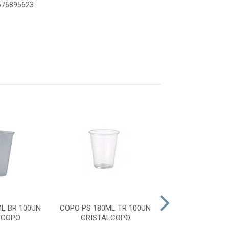
8676895623
L BR 100UN
COPO PS 180ML TR 100UN
PRATO PS RASO
LCOPO
CRISTALCOPO
10UN CRISTA