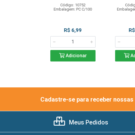
digo: 10754
Código: 10752
Códig
gem: PC C/10UN
Embalagem: PC C/100
Embalage
R$ 1,99
R$ 6,99
R$
Adicionar
Adicionar
Ad
Cadastre-se para receber nossas 
Meus Pedidos