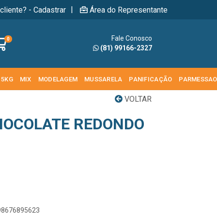
|
cliente? - Cadastrar
Área do Representante
Fale Conosco
0
(81) 99166-2327
 5KG
MIX
MODELAGEM
MUSSARELA
PANIFICAÇÃO
PARMESSA
VOLTAR
HOCOLATE REDONDO
898676895623