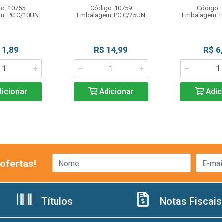
o: 10755
Código: 10759
Código:
m: PC C/10UN
Embalagem: PC C/25UN
Embalagem: 
 1,89
R$ 14,99
R$ 6
icionar
Adicionar
Adic
ofertas!
Títulos
Notas Fiscais