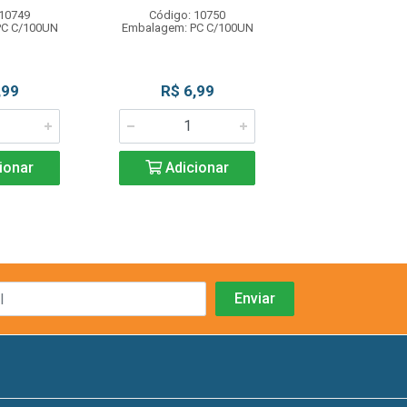
 10749
Código: 10750
Código: 10
PC C/100UN
Embalagem: PC C/100UN
Embalagem: PC
,99
R$ 6,99
R$ 1,9
ionar
Adicionar
Adicio