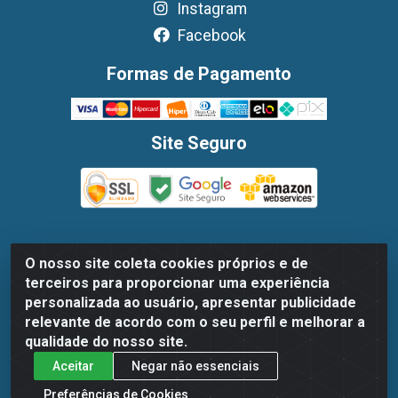
Instagram
Facebook
Formas de Pagamento
Site Seguro
O nosso site coleta cookies próprios e de
Dispan Distribuidora de Alimentos LTDA - Avenida
terceiros para proporcionar uma experiência
Marechal Mascarenhas De Moraes, 1048- Imbiribeira,
personalizada ao usuário, apresentar publicidade
Recife/PE - CEP 51.170-000 - CNPJ 30.779.584/0003-78
relevante de acordo com o seu perfil e melhorar a
qualidade do nosso site.
Aceitar
Negar não essenciais
Preferências de Cookies