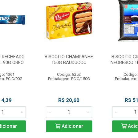
O RECHEADO
BISCOITO CHAMPANHE
BISCOITO G
L 90G OREO
150G BAUDUCCO
NEGRESCO 1
go: 1361
Código: 8252
Código:
m: PC C/90G
Embalagem: PC C/150G
Embalagem:
 4,39
R$ 20,60
R$ 51
icionar
Adicionar
Adic