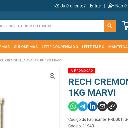
|
Já é cliente? - Entrar
Não é 
RMAS
GULOSEIMAS
LEITE CONDENSADO
LEITE EM PO
MANTEIGA
CH CREMONELLA ABACAXI BN 1KG MARVI
% PROMOÇÃO
RECH CREMON
1KG MARVI
Código do Fabricante: PRD00113
Código: 11943