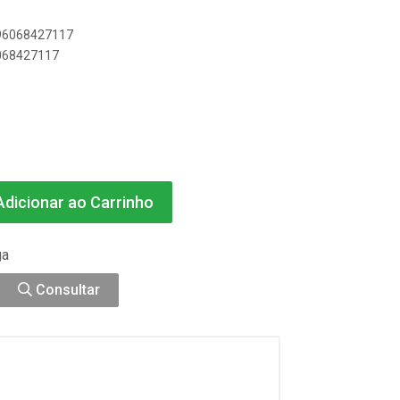
896068427117
6068427117
dicionar ao Carrinho
ga
Consultar