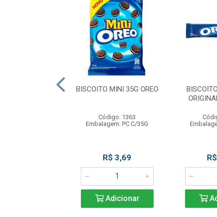
SAB MORANGO
BISCOITO MINI 35G OREO
BISCOIT
 100G MARVI
ORIGINA
digo: 12431
Código: 1363
Códi
gem: PC C/100G
Embalagem: PC C/35G
Embalage
R$ 4,90
R$ 3,69
R$
Adicionar
Adicionar
Ad