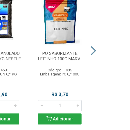
RANULADO
PO SABORIZANTE
BASE SAB M
KG NESTLE
LEITINHO 100G MARVI
TROP 100G 
 4581
Código: 11935
Código: 12
 UN C/1KG
Embalagem: PC C/100G
Embalagem: PC
,90
R$ 3,70
R$ 4,9
ionar
Adicionar
Adicio