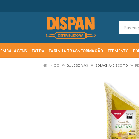
EMBALAGENS
EXTRA
FARINHA TRASNFORMAÇÃO
FERMENTO
FO
INÍCIO
GULOSEIMAS
BOLACHA/BISCOITO
RE