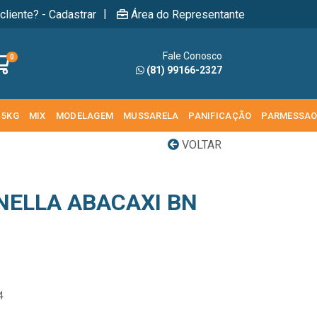
|
cliente? - Cadastrar
Área do Representante
Fale Conosco
0
(81) 99166-2327
 5KG
MIX
MODELAGEM
MUSSARELA
PANIFICAÇÃO
PARMESSA
VOLTAR
ELLA ABACAXI BN
4