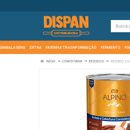
EMBALAGENS
EXTRA
FARINHA TRASNFORMAÇÃO
FERMENTO
FO
INÍCIO
CONFEITARIA
RECHEIOS
RECHEIO 2,5