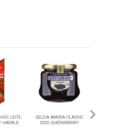
HOC LEITE
GELEIA AMORA CLASSIC
GELEIA DAM
F HARALD
320G QUEENSBERRY
CLASSIC 3
QUEENSBE