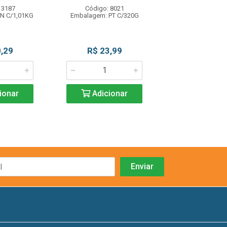
 3187
Código: 8021
Código: 80
N C/1,01KG
Embalagem: PT C/320G
Embalagem: PT
,29
R$ 23,99
R$ 23,9
ionar
Adicionar
Adicio