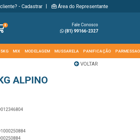
|
cliente? - Cadastrar
Área do Representante
Fale Conosco
0
(81) 99166-2327
 5KG
MIX
MODELAGEM
MUSSARELA
PANIFICAÇÃO
PARMESSA
VOLTAR
KG ALPINO
00012346804
891000250884
1000250884