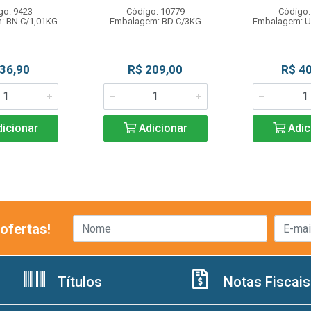
go: 9423
Código: 10779
Código:
: BN C/1,01KG
Embalagem: BD C/3KG
Embalagem: U
 36,90
R$ 209,00
R$ 40
icionar
Adicionar
Adic
ofertas!
Títulos
Notas Fiscais