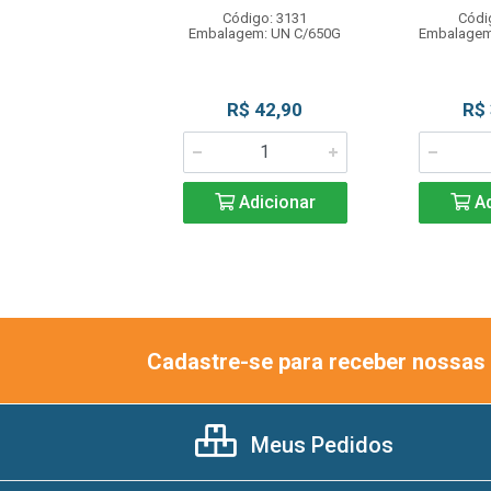
Código: 3131
Códi
ódigo: 8022
Embalagem: UN C/650G
Embalagem
gem: PT C/320G
R$ 23,99
R$ 42,90
R$
Adicionar
Adicionar
Ad
Cadastre-se para receber nossas 
Meus Pedidos