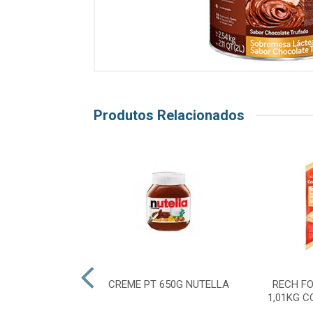
Produtos Relacionados
EIA DAMASCO
CREME PT 650G NUTELLA
RECH F
ASSIC 320G
1,01KG 
EENSBERRY