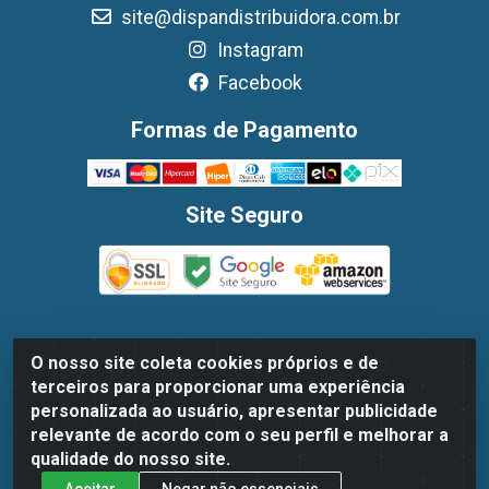
site@dispandistribuidora.com.br
Instagram
Facebook
Formas de Pagamento
Site Seguro
O nosso site coleta cookies próprios e de
Dispan Distribuidora de Alimentos LTDA - Avenida
terceiros para proporcionar uma experiência
Marechal Mascarenhas De Moraes, 1048- Imbiribeira,
personalizada ao usuário, apresentar publicidade
Recife/PE - CEP 51.170-000 - CNPJ 30.779.584/0003-78
relevante de acordo com o seu perfil e melhorar a
qualidade do nosso site.
Aceitar
Negar não essenciais