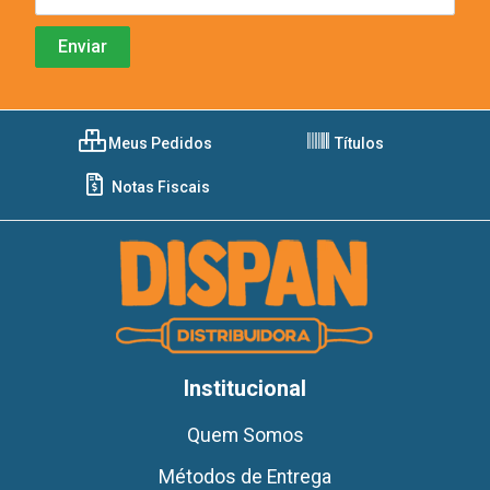
Meus Pedidos
Títulos
Notas Fiscais
Institucional
Quem Somos
Métodos de Entrega